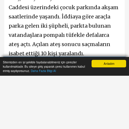
Caddesi üzerindeki çocuk parkında akşam
saatlerinde yaşandı. İddiaya göre araçla
parka gelen iki şüpheli, parkta bulunan
vatandaşlara pompalı tüfekle defalarca
ateş açtı. Açılan ateş sonucu saçmaların
isabet ettiği 10 kişi yaralandı.
Sitemizden en iyi şekilde faydalanabilmeniz için çerezler
Anladım
kullanılmaktadır. Bu siteye giriş yaparak çerez kullanımını kabul
Anasayfa
Yazarlar
Haber Ara
İhbar Hattı
Menu
Silah sesleri üzerine bölgede büyük panik
etmiş sayılıyorsunuz.
Daha Fazla Bilgi Al
yaşanırken, çevredeki vatandaşların ihbarı
üzerine olay yerine çok sayıda polis ve
sağlık ekibi sevk edildi. Yaralılar, sağlık
ekiplerinin ilk müdahalesinin ardından
ambulanslarla İnegöl Devlet Hastanesi'ne
kaldırılarak tedavi altına alındı.