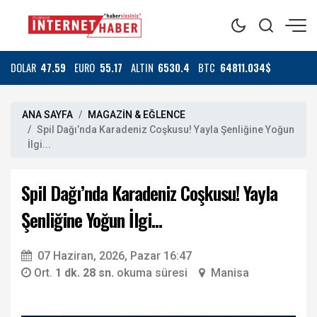
DOLAR
47.59
EURO
55.17
ALTIN
6530.4
BTC
64811.034$
ANA SAYFA
MAGAZİN & EĞLENCE
Spil Dağı’nda Karadeniz Coşkusu! Yayla Şenliğine Yoğun
İlgi...
Spil Dağı’nda Karadeniz Coşkusu! Yayla
Şenliğine Yoğun İlgi...
07 Haziran, 2026, Pazar 16:47
Ort.
1 dk. 28 sn.
okuma süresi
Manisa