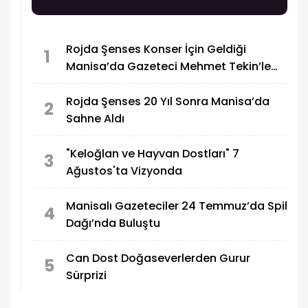
Rojda Şenses Konser İçin Geldiği
1
Manisa’da Gazeteci Mehmet Tekin’le
Görüştü
Rojda Şenses 20 Yıl Sonra Manisa’da
2
Sahne Aldı
"Keloğlan ve Hayvan Dostları" 7
3
Ağustos'ta Vizyonda
Manisalı Gazeteciler 24 Temmuz’da Spil
4
Dağı’nda Buluştu
Can Dost Doğaseverlerden Gurur
5
Sürprizi