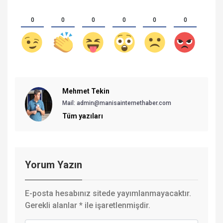
0
0
0
0
0
0
Mehmet Tekin
Mail: admin@manisainternethaber.com
Tüm yazıları
Yorum Yazın
E-posta hesabınız sitede yayımlanmayacaktır.
Gerekli alanlar
*
ile işaretlenmişdir.