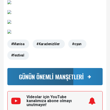
#Manisa
#Karadenizliler
#oyun
#festival
GÜNÜN ÖNEMLİ MANŞETLERİ
Videolar için YouTube
kanalımıza
abone olmayı
unutmayın!