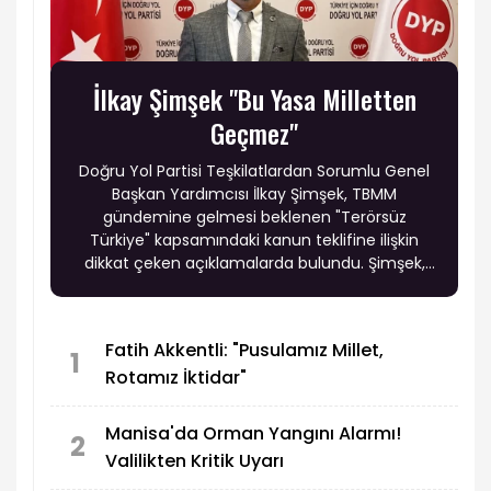
İlkay Şimşek "Bu Yasa Milletten
Geçmez"
Doğru Yol Partisi Teşkilatlardan Sorumlu Genel
Başkan Yardımcısı İlkay Şimşek, TBMM
gündemine gelmesi beklenen "Terörsüz
Türkiye" kapsamındaki kanun teklifine ilişkin
dikkat çeken açıklamalarda bulundu. Şimşek,
teklifin terör örgütüyle ilişkilendirilen çevrelerin
yönlendirmesiyle hazırlandığını öne sürerek,
"Meclisten geçse bile milletin vicdanından
Fatih Akkentli: "Pusulamız Millet,
geçemez" ifadelerini kullandı.
1
Rotamız İktidar"
Manisa'da Orman Yangını Alarmı!
2
Valilikten Kritik Uyarı