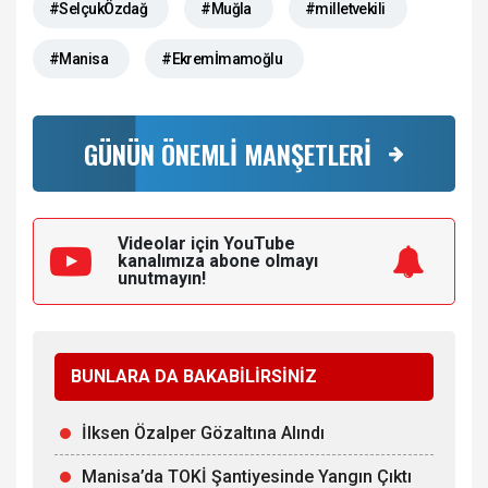
#SelçukÖzdağ
#Muğla
#milletvekili
#Manisa
#Ekremİmamoğlu
GÜNÜN ÖNEMLİ MANŞETLERİ
Videolar için YouTube
kanalımıza
abone olmayı
unutmayın!
BUNLARA DA BAKABİLİRSİNİZ
İlksen Özalper Gözaltına Alındı
Manisa’da TOKİ Şantiyesinde Yangın Çıktı