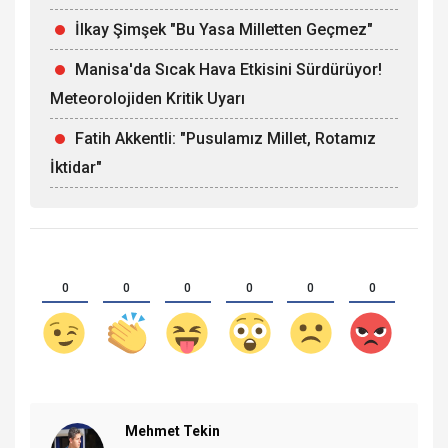
İlkay Şimşek "Bu Yasa Milletten Geçmez"
Manisa'da Sıcak Hava Etkisini Sürdürüyor!
Meteorolojiden Kritik Uyarı
Fatih Akkentli: "Pusulamız Millet, Rotamız
İktidar"
0
0
0
0
0
0
Mehmet Tekin