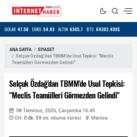
DOLAR
47.58
EURO
54.93
ALTIN
6365.7
BTC
64302.409$
ANA SAYFA
SİYASET
Selçuk Özdağ'dan TBMM'de Usul Tepkisi: "Meclis
Teamülleri Görmezden Gelindi"
Selçuk Özdağ'dan TBMM'de Usul Tepkisi:
"Meclis Teamülleri Görmezden Gelindi"
08 Temmuz, 2026, Çarşamba 16:45
Ort.
0 dk. 59 sn.
okuma süresi
Manisa