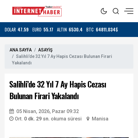
DOLAR
47.59
EURO
55.17
ALTIN
6530.4
BTC
64811.034$
ANA SAYFA
ASAYİŞ
Salihli’de 32 Yıl 7 Ay Hapis Cezası Bulunan Firari
Yakalandı
Salihli’de 32 Yıl 7 Ay Hapis Cezası
Bulunan Firari Yakalandı
05 Nisan, 2026, Pazar 09:32
Ort.
0 dk. 29 sn.
okuma süresi
Manisa