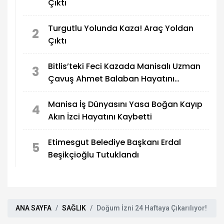
Çıktı
Turgutlu Yolunda Kaza! Araç Yoldan
2
Çıktı
Bitlis’teki Feci Kazada Manisalı Uzman
3
Çavuş Ahmet Balaban Hayatını
Kaybetti
Manisa İş Dünyasını Yasa Boğan Kayıp
4
Akın İzci Hayatını Kaybetti
Etimesgut Belediye Başkanı Erdal
5
Beşikçioğlu Tutuklandı
ANA SAYFA
SAĞLIK
Doğum İzni 24 Haftaya Çıkarılıyor!