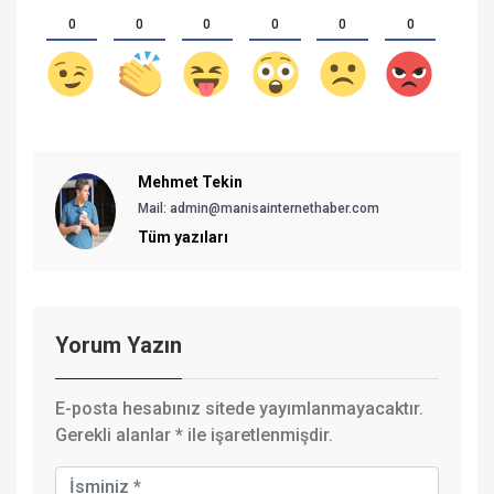
0
0
0
0
0
0
Mehmet Tekin
Mail: admin@manisainternethaber.com
Tüm yazıları
Yorum Yazın
E-posta hesabınız sitede yayımlanmayacaktır.
Gerekli alanlar
*
ile işaretlenmişdir.