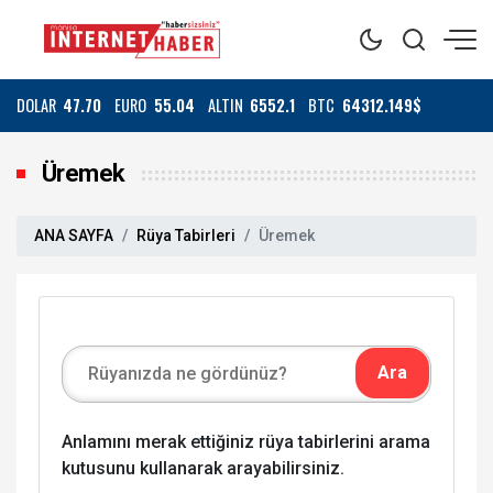
DOLAR
47.70
EURO
55.04
ALTIN
6552.1
BTC
64312.149$
Üremek
ANA SAYFA
Rüya Tabirleri
Üremek
Anlamını merak ettiğiniz rüya tabirlerini arama
kutusunu kullanarak arayabilirsiniz.