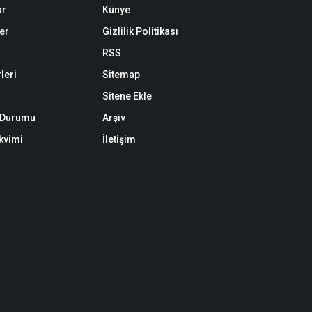
ar
Künye
er
Gizlilik Politikası
RSS
leri
Sitemap
Sitene Ekle
k Durumu
Arşiv
akvimi
İletişim