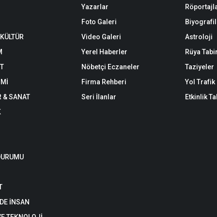
Yazarlar
Röportajl
Foto Galeri
Biyografil
 KÜLTÜR
Video Galeri
Astroloji
M
Yerel Haberler
Rüya Tabir
ET
Nöbetçi Eczaneler
Taziyeler
Mİ
Firma Rehberi
Yol Trafi
R & SANAT
Seri İlanlar
Etkinlik T
K
DURUMU
T
DE İNSAN