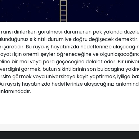
ransı dinlerken görülmesi, durumunun pek yakında düzelec
lunduğunuz sıkıntılı durum iye doğru değişecek demektir. 
şaretidir. Bu rüya, iş hayatınızda hedeflerinize ulaşacağın
 hayatı için önemli şeyler öğreneceğine ve olgunlaşacağına
ine bir mal veya para geçecegine delalet eder. Bir ünive
rdigini görmek, bütün sikintilarinin son bulacagina yakind
rsite görmek veya üniversiteye kayit yaptirmak, iyilige b
 Bu rüya iş hayatınızda hedeflerinize ulaşacağınız anlamındad
anlamındadır.