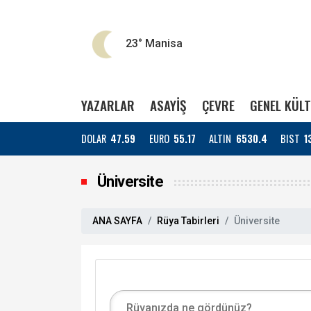
23°
Manisa
YAZARLAR
ASAYİŞ
ÇEVRE
GENEL KÜL
DOLAR
47.59
EURO
55.17
ALTIN
6530.4
BIST
1
Üniversite
ANA SAYFA
Rüya Tabirleri
Üniversite