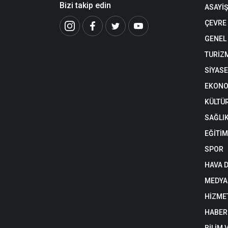
Bizi takip edin
ASAYİŞ
ÇEVRE
GENEL
TURİZ
SİYAS
EKONO
KÜLTÜ
SAĞLI
EĞİTİM
SPOR
HAVA 
MEDYA
HİZME
HABER