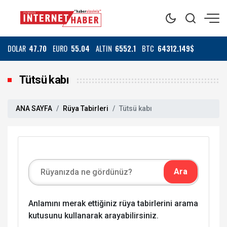
DOLAR
47.70
EURO
55.04
ALTIN
6552.1
BTC
64312.149$
Tütsü kabı
ANA SAYFA
Rüya Tabirleri
Tütsü kabı
Anlamını merak ettiğiniz rüya tabirlerini arama
kutusunu kullanarak arayabilirsiniz.