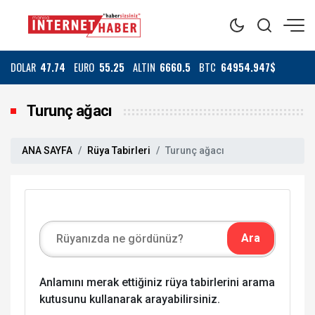
DOLAR
47.74
EURO
55.25
ALTIN
6660.5
BTC
64954.947$
Turunç ağacı
ANA SAYFA
Rüya Tabirleri
Turunç ağacı
Anlamını merak ettiğiniz rüya tabirlerini arama
kutusunu kullanarak arayabilirsiniz.