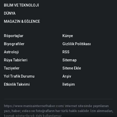
BİLİM VE TEKNOLOJİ
DÜNYA
MAGAZİN & EĞLENCE
Röportajlar
Künye
Biyografiler
Gizlilik Politikası
Astroloji
RSS
Rüya Tabirleri
Sitemap
Taziyeler
Sitene Ekle
Yol Trafik Durumu
Arşiv
Etkinlik Takvimi
İletişim
https://www.manisainternethaber.com/ internet sitesinde yayınlanan
yazı, haber, video ve fotoğrafların her türlü hakkı saklıdır. İzin alınmadan,
kaynak gösterilerek dahi kullanılamaz.