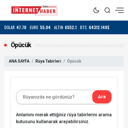
DOLAR
47.70
EURO
55.04
ALTIN
6552.1
BTC
64312.149$
Öpücük
ANA SAYFA
Rüya Tabirleri
Öpücük
Anlamını merak ettiğiniz rüya tabirlerini arama
kutusunu kullanarak arayabilirsiniz.