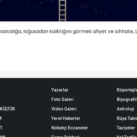
stalığa, loğusadan kalktığını görmek afiyet ve sıhhate, Loğu
Yazarlar
Röportajl
Foto Galeri
Biyografil
 KÜLTÜR
Video Galeri
Astroloji
M
Yerel Haberler
Rüya Tabir
ET
Nöbetçi Eczaneler
Taziyeler