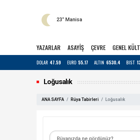
23°
Manisa
YAZARLAR
ASAYİŞ
ÇEVRE
GENEL KÜL
DOLAR
47.59
EURO
55.17
ALTIN
6530.4
BIST
1
Loğusalık
ANA SAYFA
Rüya Tabirleri
Loğusalık