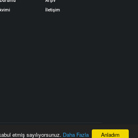
k Durumu
Arşiv
akvimi
İletişim
lınmadan, kaynak gösterilerek dahi kullanılamaz.
Anladım
 kabul etmiş sayılıyorsunuz.
Daha Fazla