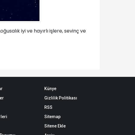
salık iyi ve hayırlı işlere, sevinç ve
ar
Künye
er
Gizlilik Politikası
RSS
leri
Sitemap
Sitene Ekle