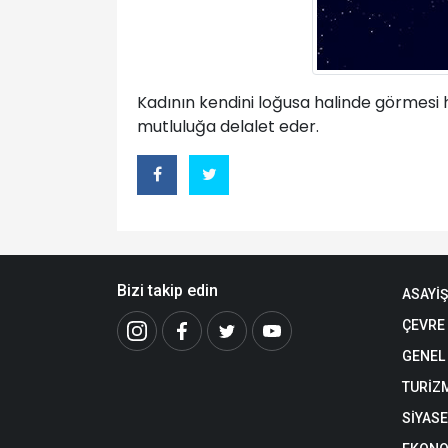
Kadının kendini loğusa halinde görmesi ha
mutluluğa delalet eder.
Bizi takip edin
ASAYİŞ
ÇEVRE
GENEL
TURİZ
SİYAS