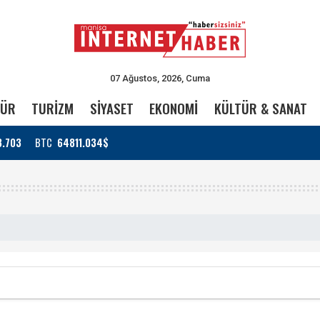
07 Ağustos, 2026, Cuma
TÜR
TURİZM
SİYASET
EKONOMİ
KÜLTÜR & SANAT
3.703
BTC
64811.034$