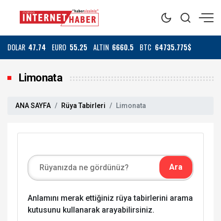
DOLAR
47.74
EURO
55.25
ALTIN
6660.5
BTC
64735.775$
Limonata
ANA SAYFA
Rüya Tabirleri
Limonata
Anlamını merak ettiğiniz rüya tabirlerini arama
kutusunu kullanarak arayabilirsiniz.