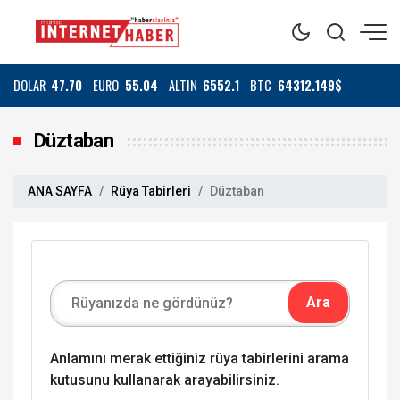
DOLAR
47.70
EURO
55.04
ALTIN
6552.1
BTC
64312.149$
Düztaban
ANA SAYFA
Rüya Tabirleri
Düztaban
Anlamını merak ettiğiniz rüya tabirlerini arama
kutusunu kullanarak arayabilirsiniz.