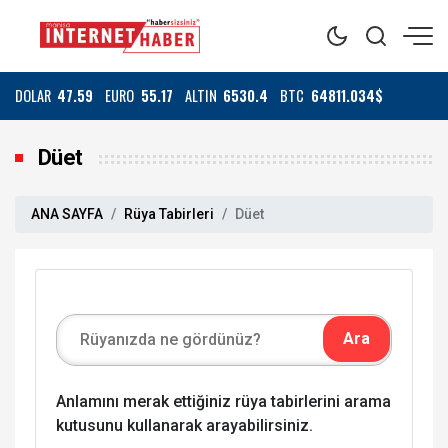
DOLAR
47.59
EURO
55.17
ALTIN
6530.4
BTC
64811.034$
Düet
ANA SAYFA
Rüya Tabirleri
Düet
Anlamını merak ettiğiniz rüya tabirlerini arama
kutusunu kullanarak arayabilirsiniz.