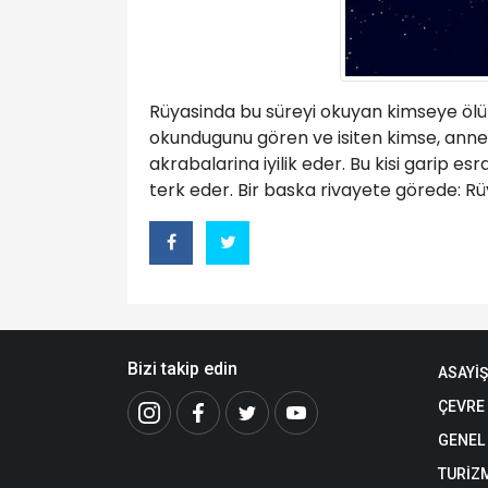
Rüyasinda bu süreyi okuyan kimseye ölü
okundugunu gören ve isiten kimse, anne 
akrabalarina iyilik eder. Bu kisi garip e
terk eder. Bir baska rivayete görede: R
Bizi takip edin
ASAYİŞ
ÇEVRE
GENEL
TURİZ