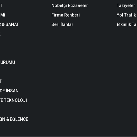
ET
Nöbetçi Eczaneler
Taziyeler
Mİ
Firma Rehberi
Yol Trafi
R & SANAT
Seri İlanlar
Etkinlik T
K
DURUMU
T
DE İNSAN
VE TEKNOLOJİ
İN & EĞLENCE