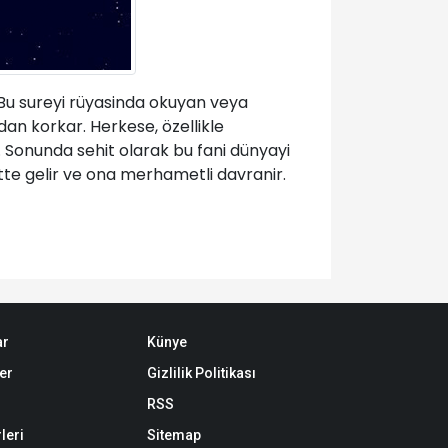
Bu sureyi rüyasinda okuyan veya
an korkar. Herkese, özellikle
r. Sonunda sehit olarak bu fani dünyayi
tte gelir ve ona merhametli davranir.
ar
Künye
er
Gizlilik Politikası
RSS
leri
Sitemap