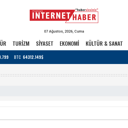
07 Ağustos, 2026, Cuma
TÜR
TURİZM
SİYASET
EKONOMİ
KÜLTÜR & SANAT
3.799
BTC
64312.149$