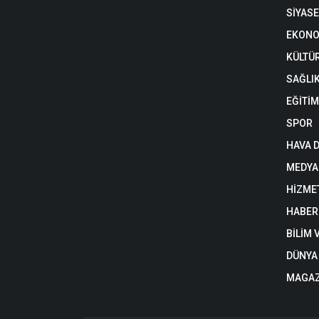
SİYAS
EKONO
KÜLTÜ
SAĞLI
EĞİTİM
SPOR
HAVA 
MEDYA
HİZME
HABER
BİLİM 
DÜNYA
MAGAZ