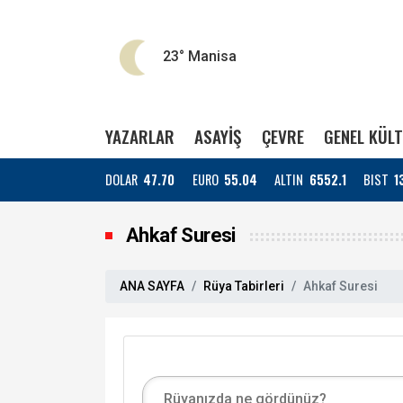
23°
Manisa
YAZARLAR
ASAYİŞ
ÇEVRE
GENEL KÜL
DOLAR
47.70
EURO
55.04
ALTIN
6552.1
BIST
1
Ahkaf Suresi
ANA SAYFA
Rüya Tabirleri
Ahkaf Suresi