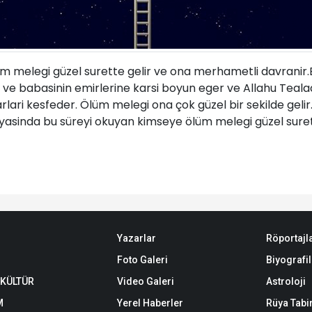
m melegi güzel surette gelir ve ona merhametli davranir.
ve babasinin emirlerine karsi boyun eger ve Allahu Tealad
srarlari kesfeder. Ölüm melegi ona çok güzel bir sekilde geli
üyasinda bu süreyi okuyan kimseye ölüm melegi güzel sure
Yazarlar
Röportajl
Foto Galeri
Biyografil
 KÜLTÜR
Video Galeri
Astroloji
M
Yerel Haberler
Rüya Tabir