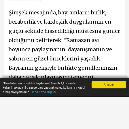
Şimşek mesajında, bayramların birlik,
beraberlik ve kardeşlik duygularının en
güçlü şekilde hissedildiği müstesna günler
olduğunu belirterek, “Ramazan ayı
boyunca paylaşmanın, dayanışmanın ve
sabrın en güzel örneklerini yaşadık.
Bayramın gelişiyle birlikte gönüllerimizin
daha da yakınlaşmasını temenni
Sitemizden en iyi şekilde faydalanabilmeniz için çerezler
Anladım
ediyorum” ifadelerini kullandı.
kullanılmaktadır. Bu siteye giriş yaparak çerez kullanımını kabul
Anasayfa
Yazarlar
Haber Ara
İhbar Hattı
Menu
etmiş sayılıyorsunuz.
Daha Fazla Bilgi Al
Tüm vatandaşların Ramazan Bayramı’nı
kutlayan Şimşek, mesajında şu ifadelere
yer verdi: