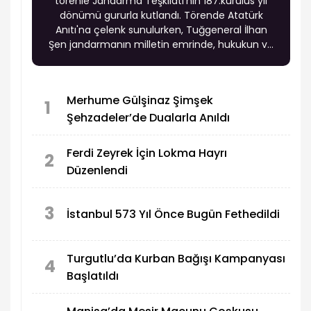
törenle Jandarma Teşkilatı'nın 187.kurulus yıl
dönümü gururla kutlandı. Törende Atatürk
Anıtı'na çelenk sunulurken, Tuğgeneral İlhan
Şen jandarmanın milletin emrinde, hukukun ve
teknolojinin ışığında 187 yıldır güvenin teminatı
olduğunu vurguladı.
Merhume Gülşinaz Şimşek
1
Şehzadeler’de Dualarla Anıldı
Ferdi Zeyrek İçin Lokma Hayrı
2
Düzenlendi
3
İstanbul 573 Yıl Önce Bugün Fethedildi
Turgutlu’da Kurban Bağışı Kampanyası
4
Başlatıldı