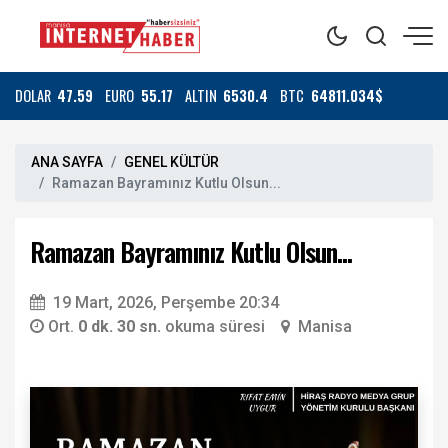
DOLAR
47.59
EURO
55.17
ALTIN
6530.4
BTC
64811.034$
ANA SAYFA
GENEL KÜLTÜR
Ramazan Bayramınız Kutlu Olsun...
Ramazan Bayramınız Kutlu Olsun...
19 Mart, 2026, Perşembe 20:34
Ort.
0 dk. 30 sn.
okuma süresi
Manisa