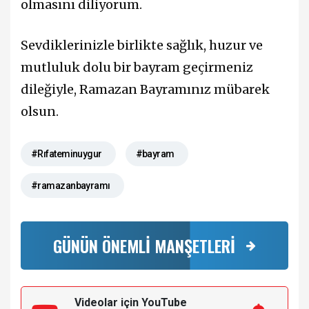
olmasını diliyorum.
Sevdiklerinizle birlikte sağlık, huzur ve
mutluluk dolu bir bayram geçirmeniz
dileğiyle, Ramazan Bayramınız mübarek
olsun.
#Rıfateminuygur
#bayram
#ramazanbayramı
GÜNÜN ÖNEMLİ MANŞETLERİ
Videolar için YouTube