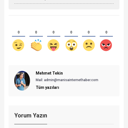
0
0
0
0
0
0
Mehmet Tekin
Mail: admin@manisainternethaber.com
Tüm yazıları
Yorum Yazın