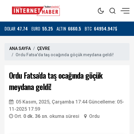
DOLAR
47.74
EURO
55.25
ALTIN
6660.5
BTC
64954.947$
ANA SAYFA
ÇEVRE
Ordu Fatsa'da taş ocağında göçük meydana geldi!
Ordu Fatsa'da taş ocağında göçük
meydana geldi!
05 Kasım, 2025, Çarşamba 17:44
Güncelleme: 05-
11-2025 17:59
Ort.
0 dk. 36 sn.
okuma süresi
Ordu