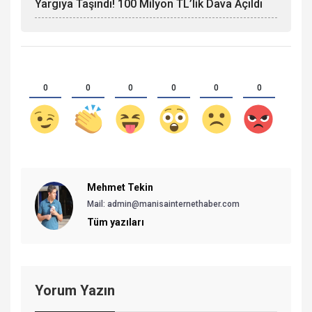
Yargıya Taşındı! 100 Milyon TL’lik Dava Açıldı
0
0
0
0
0
0
Mehmet Tekin
Mail: admin@manisainternethaber.com
Tüm yazıları
Yorum Yazın