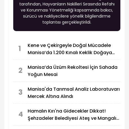
tarafından, Hayvanların Nakilleri Sırasında Refahı
ve Korunması Yönetmeliği kapsamında bakıcı,
sürücü ve nakliyecilere yönelik bilgilendirme
toplantısı gerçekleştirildi.
Kene ve Çekirgeyle Doğal Mücadele
1
Manisa’da 1.200 Kınalı Keklik Doğaya
Salındı
Manisa’da Üzüm Rekoltesi İçin Sahada
2
Yoğun Mesai
Manisa'da Tarımsal Analiz Laboratuvarı
3
Mercek Altına Alındı
Hamalın Kırı'na Gidecekler Dikkat!
4
Şehzadeler Belediyesi Ateş ve Mangalı
Yasakladı