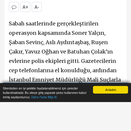
A+
A-
Sabah saatlerinde gerçekleştirilen
operasyon kapsamında Soner Yalçın,
Şaban Sevinç, Aslı Aydıntaşbaş, Ruşen
Çakır, Yavuz Oğhan ve Batuhan Çolak’ın
evlerine polis ekipleri gitti. Gazetecilerin
cep telefonlarına el konulduğu, ardından
İstanbul Emniyet Müdürlüğü Mali Suçlarla
Mücadele Şube Müdürlüğü’ne
Sitemizden en iyi şekilde faydalanabilmeniz için çerezler
Anladım
kullanılmaktadır. Bu siteye giriş yaparak çerez kullanımını kabul
Anasayfa
Yazarlar
Haber Ara
İhbar Hattı
Menu
etmiş sayılıyorsunuz.
Daha Fazla Bilgi Al
götürüldükleri öğrenildi.
Soruşturma dosyasında gazetecilere
yöneltilen suçlamalar arasında “yalan