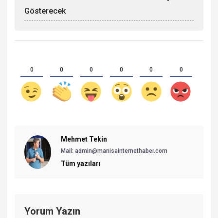
Gösterecek
0
0
0
0
0
0
Mehmet Tekin
Mail: admin@manisainternethaber.com
Tüm yazıları
Yorum Yazın