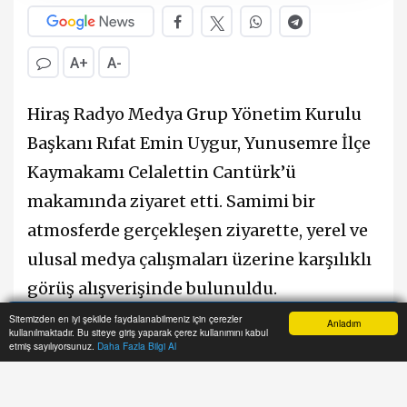
A+
A-
Hiraş Radyo Medya Grup Yönetim Kurulu
Başkanı Rıfat Emin Uygur, Yunusemre İlçe
Kaymakamı Celalettin Cantürk’ü
makamında ziyaret etti. Samimi bir
atmosferde gerçekleşen ziyarette, yerel ve
ulusal medya çalışmaları üzerine karşılıklı
görüş alışverişinde bulunuldu.
Sitemizden en iyi şekilde faydalanabilmeniz için çerezler
Anladım
kullanılmaktadır. Bu siteye giriş yaparak çerez kullanımını kabul
Anasayfa
Yazarlar
Haber Ara
İhbar Hattı
Menu
etmiş sayılıyorsunuz.
Daha Fazla Bilgi Al
Medyanın toplumsal bilgilendirme gücü,