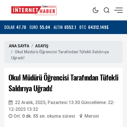
DOLAR
47.70
EURO
55.04
ALTIN
6552.1
BTC
64312.149$
ANA SAYFA
ASAYİŞ
Okul Müdürü Öğrencisi Tarafından Tüfekli Saldırıya
Uğradı!
Okul Müdürü Öğrencisi Tarafından Tüfekli
Saldırıya Uğradı!
22 Aralık, 2025, Pazartesi 13:30
Güncelleme: 22-
12-2025 13:32
Ort.
0 dk. 55 sn.
okuma süresi
Mersin