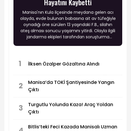
Hayatını Kaybetti
Manisa'nın Kula ilçesinde meydana gelen acı
olayda, evde bulunan babasına ait av tüfeğiyle
oynadığı öne sürülen 13 yaşındaki F.B., silahın
ateş alması sonucu yaşamını yitirdi. Olayla ilgili
jandarma ekipleri tarafından soruşturma
başlatıldı.
1
İlksen Özalper Gözaltına Alındı
Manisa’da TOKİ Şantiyesinde Yangın
2
Çıktı
Turgutlu Yolunda Kaza! Araç Yoldan
3
Çıktı
Bitlis’teki Feci Kazada Manisalı Uzman
4