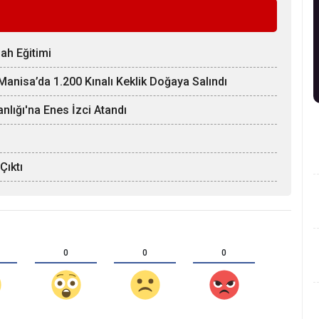
ah Eğitimi
anisa’da 1.200 Kınalı Keklik Doğaya Salındı
nlığı'na Enes İzci Atandı
Çıktı
0
0
0