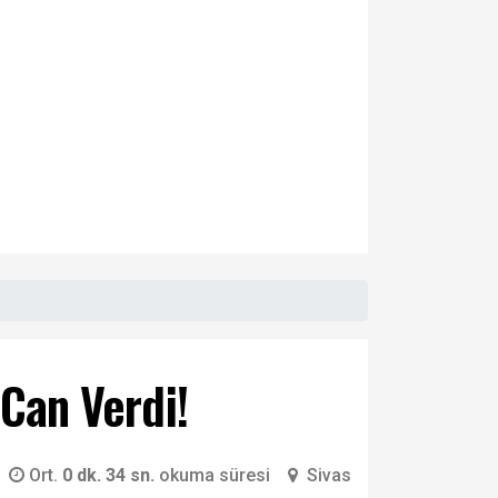
 Can Verdi!
Ort.
0 dk. 34 sn.
okuma süresi
Sivas