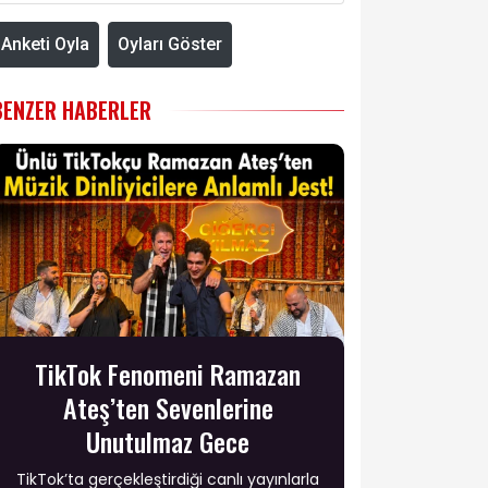
Anketi Oyla
Oyları Göster
BENZER HABERLER
TikTok Fenomeni Ramazan
Ateş’ten Sevenlerine
Unutulmaz Gece
TikTok’ta gerçekleştirdiği canlı yayınlarla