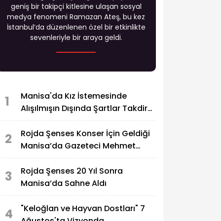
geniş bir takipçi kitlesine ulaşan sosyal
medya fenomeni Ramazan Ateş, bu kez
İstanbul’da düzenlenen özel bir etkinlikte
sevenleriyle bir araya geldi.
Manisa'da Kız İstemesinde
1
Alışılmışın Dışında Şartlar Takdir
Topladı
Rojda Şenses Konser İçin Geldiği
2
Manisa’da Gazeteci Mehmet
Tekin’le Görüştü
Rojda Şenses 20 Yıl Sonra
3
Manisa’da Sahne Aldı
"Keloğlan ve Hayvan Dostları" 7
4
Ağustos'ta Vizyonda