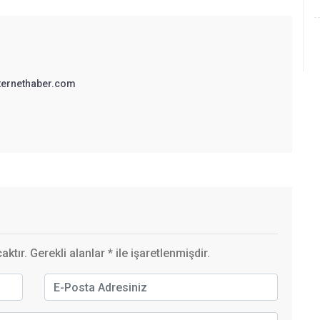
ternethaber.com
ktır. Gerekli alanlar
*
ile işaretlenmişdir.