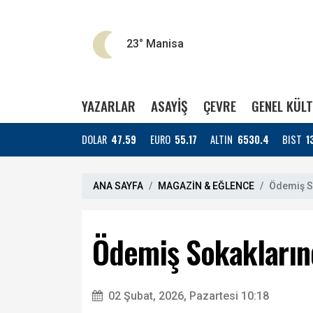
23°
Manisa
YAZARLAR
ASAYİŞ
ÇEVRE
GENEL KÜL
DOLAR
47.59
EURO
55.17
ALTIN
6530.4
BIST
1
ANA SAYFA
MAGAZİN & EĞLENCE
Ödemiş S
Ödemiş Sokakların
02 Şubat, 2026, Pazartesi 10:18