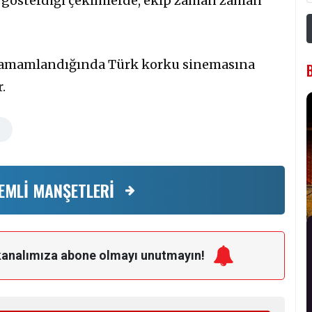
gi gösterdiği çekimlerde, ekip zaman zaman
 tamamlandığında Türk korku sinemasına
.
EMLİ MANŞETLERİ
kanalımıza
abone olmayı unutmayın!