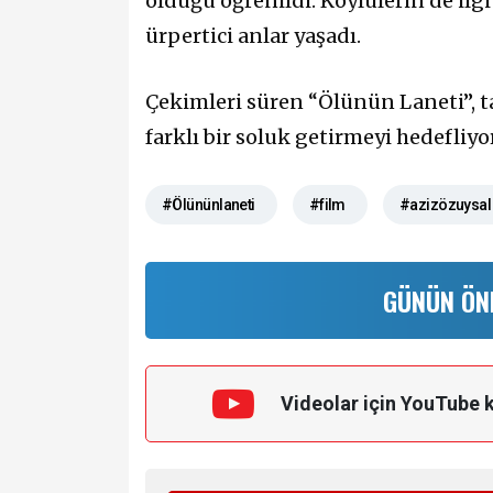
olduğu öğrenildi. Köylülerin de il
ürpertici anlar yaşadı.
Çekimleri süren “Ölünün Laneti”,
farklı bir soluk getirmeyi hedefliyor
#Ölününlaneti
#film
#azizözuysal
GÜNÜN ÖN
Videolar için YouTube 