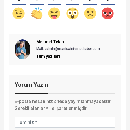
0
0
0
0
0
0
Mehmet Tekin
Mail: admin@manisainternethaber.com
Tüm yazıları
Yorum Yazın
E-posta hesabınız sitede yayımlanmayacaktır.
Gerekli alanlar
*
ile işaretlenmişdir.