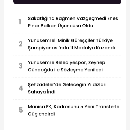
yer alan hükümlerin ihlal edildiğini belirterek
kulüp adına 100 milyon TL’lik dava açtıklarını
duyurdu.
Sakatlığına Rağmen Vazgeçmedi Enes
1
Pınar Balkan Üçüncüsü Oldu
Yunusemreli Minik Güreşçiler Türkiye
2
Şampiyonası’nda 11 Madalya Kazandı
Yunusemre Belediyespor, Zeynep
3
Gündoğdu ile Sözleşme Yeniledi
Şehzadeler’de Geleceğin Yıldızları
4
Sahaya İndi
Manisa FK, Kadrosunu 5 Yeni Transferle
5
Güçlendirdi