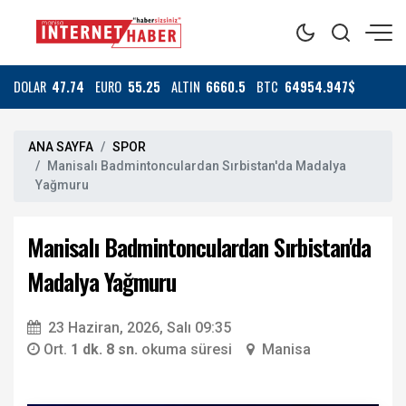
DOLAR
47.74
EURO
55.25
ALTIN
6660.5
BTC
64954.947$
ANA SAYFA
SPOR
Manisalı Badmintonculardan Sırbistan'da Madalya
Yağmuru
Manisalı Badmintonculardan Sırbistan'da
Madalya Yağmuru
23 Haziran, 2026, Salı 09:35
Ort.
1 dk. 8 sn.
okuma süresi
Manisa