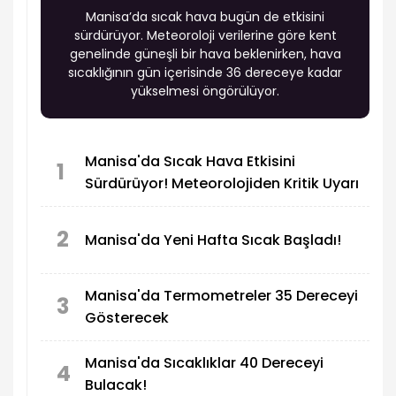
Manisa’da sıcak hava bugün de etkisini
sürdürüyor. Meteoroloji verilerine göre kent
genelinde güneşli bir hava beklenirken, hava
sıcaklığının gün içerisinde 36 dereceye kadar
yükselmesi öngörülüyor.
Manisa'da Sıcak Hava Etkisini
1
Sürdürüyor! Meteorolojiden Kritik Uyarı
2
Manisa'da Yeni Hafta Sıcak Başladı!
Manisa'da Termometreler 35 Dereceyi
3
Gösterecek
Manisa'da Sıcaklıklar 40 Dereceyi
4
Bulacak!