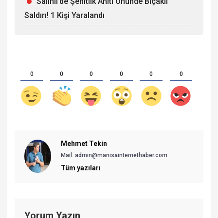
Salihli’de Şehitlik Anıtı Önünde Bıçaklı
Saldırı! 1 Kişi Yaralandı
0
0
0
0
0
0
Mehmet Tekin
Mail: admin@manisainternethaber.com
Tüm yazıları
Yorum Yazın