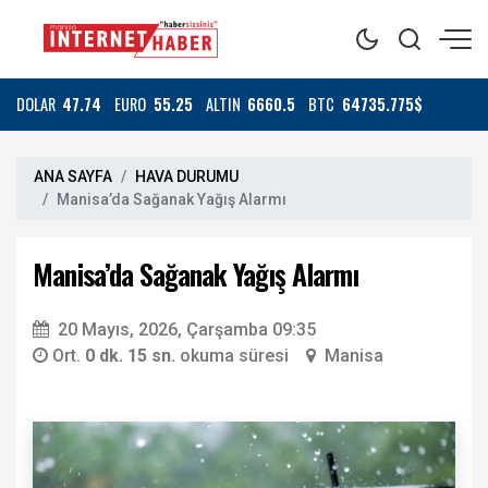
DOLAR
47.74
EURO
55.25
ALTIN
6660.5
BTC
64735.775$
ANA SAYFA
HAVA DURUMU
Manisa’da Sağanak Yağış Alarmı
Manisa’da Sağanak Yağış Alarmı
20 Mayıs, 2026, Çarşamba 09:35
Ort.
0 dk. 15 sn.
okuma süresi
Manisa