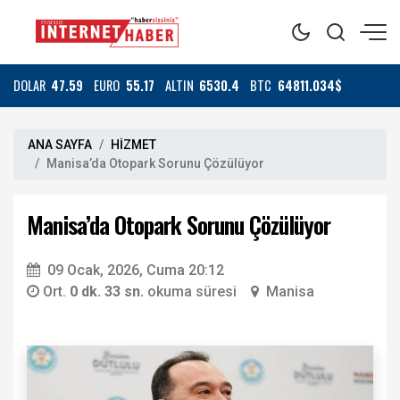
DOLAR
47.59
EURO
55.17
ALTIN
6530.4
BTC
64811.034$
ANA SAYFA
HİZMET
Manisa’da Otopark Sorunu Çözülüyor
Manisa’da Otopark Sorunu Çözülüyor
09 Ocak, 2026, Cuma 20:12
Ort.
0 dk. 33 sn.
okuma süresi
Manisa