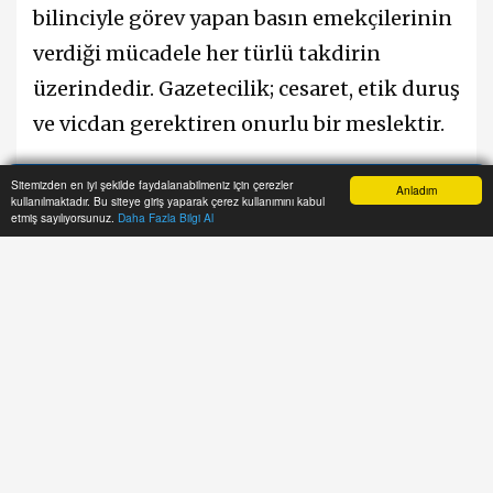
bilinciyle görev yapan basın emekçilerinin
verdiği mücadele her türlü takdirin
üzerindedir. Gazetecilik; cesaret, etik duruş
ve vicdan gerektiren onurlu bir meslektir.
Bu vesileyle, meslek ilkelerinden ödün
Sitemizden en iyi şekilde faydalanabilmeniz için çerezler
Anladım
kullanılmaktadır. Bu siteye giriş yaparak çerez kullanımını kabul
Anasayfa
Yazarlar
Haber Ara
İhbar Hattı
Menu
etmiş sayılıyorsunuz.
Daha Fazla Bilgi Al
vermeden kamuoyunu aydınlatan tüm
basın çalışanlarının 10 Ocak Çalışan
Gazeteciler Günü’nü en içten dileklerimle
kutluyor, hayatını kaybeden basın
emekçilerini rahmetle anıyor, görevleri
başındaki tüm gazetecilere sağlık, başarı ve
kolaylıklar diliyorum.