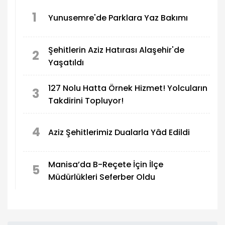
güçlendirilmesi ele alındı.
1
Yunusemre'de Parklara Yaz Bakımı
Şehitlerin Aziz Hatırası Alaşehir'de
2
Yaşatıldı
127 Nolu Hatta Örnek Hizmet! Yolcuların
3
Takdirini Topluyor!
4
Aziz Şehitlerimiz Dualarla Yâd Edildi
Manisa’da B-Reçete İçin İlçe
5
Müdürlükleri Seferber Oldu