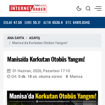
DOLAR
47.59
EURO
55.17
ALTIN
6530.4
BTC
64811.034$
ANA SAYFA
ASAYİŞ
Manisa'da Korkutan Otobüs Yangını!
Manisa'da Korkutan Otobüs Yangını!
01 Haziran, 2026, Pazartesi 17:10
Ort.
0 dk. 18 sn.
okuma süresi
Manisa