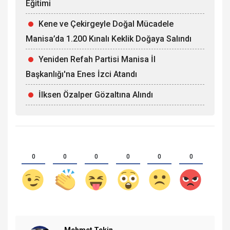
Eğitimi
Kene ve Çekirgeyle Doğal Mücadele
Manisa’da 1.200 Kınalı Keklik Doğaya Salındı
Yeniden Refah Partisi Manisa İl
Başkanlığı'na Enes İzci Atandı
İlksen Özalper Gözaltına Alındı
0
0
0
0
0
0
Mehmet Tekin