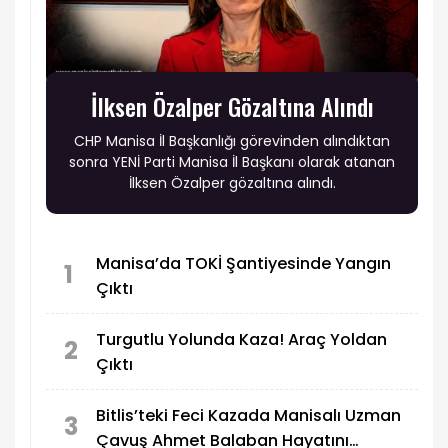
İlksen Özalper Gözaltına Alındı
CHP Manisa İl Başkanlığı görevinden alındıktan
sonra YENİ Parti Manisa İl Başkanı olarak atanan
İlksen Özalper gözaltına alındı.
Manisa’da TOKİ Şantiyesinde Yangın
1
Çıktı
Turgutlu Yolunda Kaza! Araç Yoldan
2
Çıktı
Bitlis’teki Feci Kazada Manisalı Uzman
3
Çavuş Ahmet Balaban Hayatını