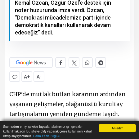
Kemal Özcan, Özgür Özel’e destek için
noter huzurunda imza verdi. Özcan,
“Demokrasi mücadelemize parti içinde
demokratik kanalları kullanarak devam
edeceğiz” dedi.
A+
A-
CHP’de mutlak butlan kararının ardından
yaşanan gelişmeler, olağanüstü kurultay
tartışmalarını yeniden gündeme taşıdı.
Önceki dönem Genel Başkan Kemal
Sitemizden en iyi şekilde faydalanabilmeniz için çerezler
Anladım
kullanılmaktadır. Bu siteye giriş yaparak çerez kullanımını kabul
Kılıçdaroğlu’nun yargı kararıyla yeniden
Anasayfa
Yazarlar
Haber Ara
İhbar Hattı
Menu
etmiş sayılıyorsunuz.
Daha Fazla Bilgi Al