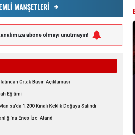
EMLİ MANŞETLERİ
kanalımıza
abone olmayı unutmayın!
ilatından Ortak Basın Açıklaması
ah Eğitimi
anisa’da 1.200 Kınalı Keklik Doğaya Salındı
nlığı'na Enes İzci Atandı