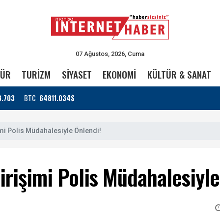
07 Ağustos, 2026, Cuma
TÜR
TURİZM
SİYASET
EKONOMİ
KÜLTÜR & SANAT
3.703
BTC
64811.034$
imi Polis Müdahalesiyle Önlendi!
irişimi Polis Müdahalesiyle