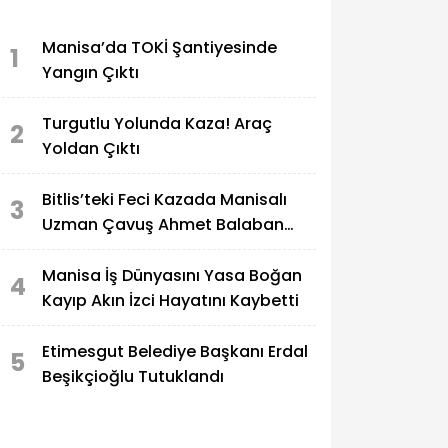
Manisa’da TOKİ Şantiyesinde
1
Yangın Çıktı
Turgutlu Yolunda Kaza! Araç
2
Yoldan Çıktı
Bitlis’teki Feci Kazada Manisalı
3
Uzman Çavuş Ahmet Balaban
Hayatını Kaybetti
Manisa İş Dünyasını Yasa Boğan
4
Kayıp Akın İzci Hayatını Kaybetti
Etimesgut Belediye Başkanı Erdal
5
Beşikçioğlu Tutuklandı