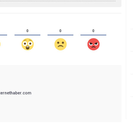
0
0
0
ternethaber.com