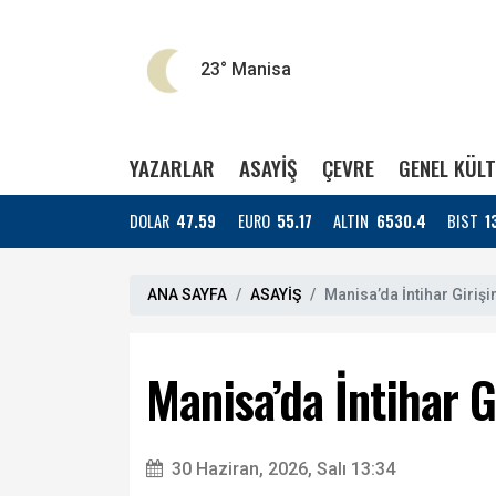
23°
Manisa
YAZARLAR
ASAYİŞ
ÇEVRE
GENEL KÜL
DOLAR
47.59
EURO
55.17
ALTIN
6530.4
BIST
1
ANA SAYFA
ASAYİŞ
Manisa’da İntihar Giriş
Manisa’da İntihar G
30 Haziran, 2026, Salı 13:34