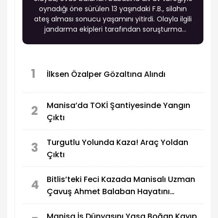
oynadığı öne sürülen 13 yaşındaki F.B., silahın
ateş alması sonucu yaşamını yitirdi. Olayla ilgili
jandarma ekipleri tarafından soruşturma
başlatıldı.
1
İlksen Özalper Gözaltına Alındı
Manisa’da TOKİ Şantiyesinde Yangın
2
Çıktı
Turgutlu Yolunda Kaza! Araç Yoldan
3
Çıktı
Bitlis’teki Feci Kazada Manisalı Uzman
4
Çavuş Ahmet Balaban Hayatını
Kaybetti
Manisa İş Dünyasını Yasa Boğan Kayıp