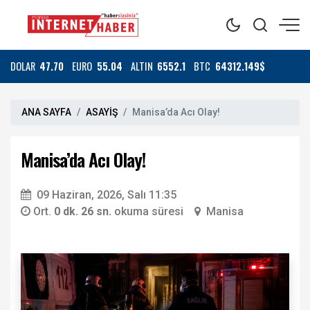
DOLAR
47.70
EURO
55.04
ALTIN
6552.1
BTC
64312.149$
ANA SAYFA
ASAYİŞ
Manisa’da Acı Olay!
Manisa’da Acı Olay!
09 Haziran, 2026, Salı 11:35
Ort.
0 dk. 26 sn.
okuma süresi
Manisa