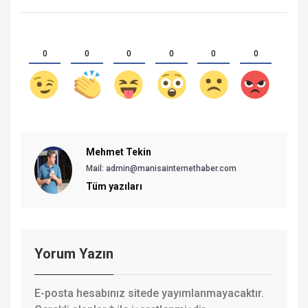
0
0
0
0
0
0
Mehmet Tekin
Mail: admin@manisainternethaber.com
Tüm yazıları
Yorum Yazın
E-posta hesabınız sitede yayımlanmayacaktır.