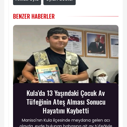
BENZER HABERLER
Kula’da 13 Yaşındaki Çocuk Av
Tüfeğinin Ateş Alması Sonucu
Hayatını Kaybetti
Manisa'nın Kula ilçesinde meydana gelen acı
olayda, evde bulunan babasına ait av tüfeğiyle