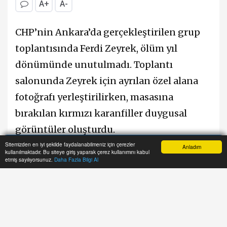
A+
A-
CHP’nin Ankara’da gerçekleştirilen grup
toplantısında Ferdi Zeyrek, ölüm yıl
dönümünde unutulmadı. Toplantı
salonunda Zeyrek için ayrılan özel alana
fotoğrafı yerleştirilirken, masasına
bırakılan kırmızı karanfiller duygusal
görüntüler oluşturdu.
Sitemizden en iyi şekilde faydalanabilmeniz için çerezler
Anladım
kullanılmaktadır. Bu siteye giriş yaparak çerez kullanımını kabul
Anasayfa
Yazarlar
Haber Ara
İhbar Hattı
Menu
Salondaki anma köşesi dikkat çekerken,
etmiş sayılıyorsunuz.
Daha Fazla Bilgi Al
Ferdi Zeyrek için hazırlanan özel alan
toplantıya katılanların da ilgisini çekti.
Mehmet Tekin - Manisa