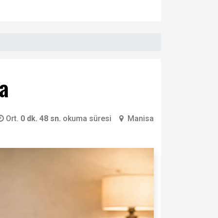
da
Ort.
0 dk. 48 sn.
okuma süresi
Manisa