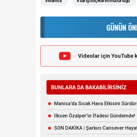
#Manisa
#sarıgölilçetarımmüdürlüğü
GÜNÜN ÖN
Videolar için YouTube 
BUNLARA DA BAKABİLİRSİNİZ
Manisa’da Sıcak Hava Etkisini Sürdü
İlksen Özalper’in İfadesi Gündemde!
SON DAKİKA | Şarkıcı Cansever Hayat