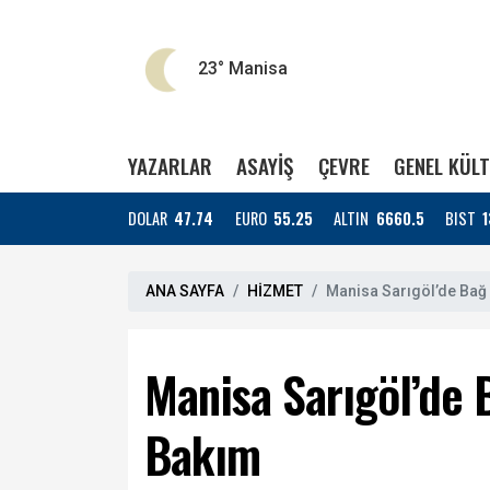
23°
Manisa
YAZARLAR
ASAYİŞ
ÇEVRE
GENEL KÜL
DOLAR
47.74
EURO
55.25
ALTIN
6660.5
BIST
1
ANA SAYFA
HİZMET
Manisa Sarıgöl’de Bağ 
Manisa Sarıgöl’de 
Bakım