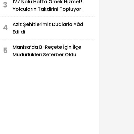
127 Nolu Hatta Örnek Hizmet!
3
Yolcuların Takdirini Topluyor!
Aziz Şehitlerimiz Dualarla Yâd
4
Edildi
Manisa’da B-Reçete İçin İlçe
5
Müdürlükleri Seferber Oldu