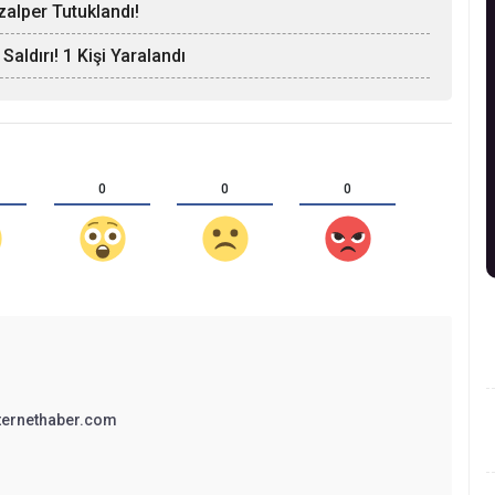
zalper Tutuklandı!
 Saldırı! 1 Kişi Yaralandı
0
0
0
ternethaber.com