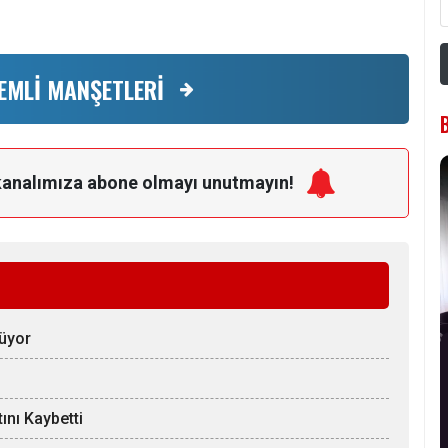
EMLİ MANŞETLERİ
kanalımıza
abone olmayı unutmayın!
rüyor
ını Kaybetti