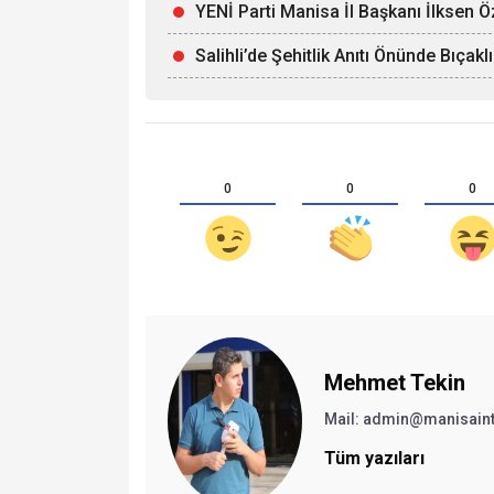
YENİ Parti Manisa İl Başkanı İlksen Ö
Salihli’de Şehitlik Anıtı Önünde Bıçaklı
0
0
0
Mehmet Tekin
Mail: admin@manisain
Tüm yazıları