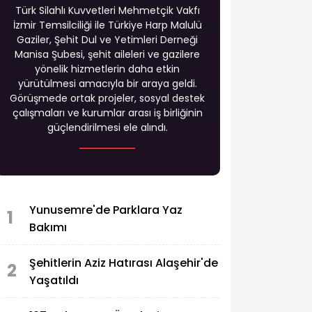
Türk Silahlı Kuvvetleri Mehmetçik Vakfı
İzmir Temsilciliği ile Türkiye Harp Malulü
Gaziler, Şehit Dul ve Yetimleri Derneği
Manisa Şubesi, şehit aileleri ve gazilere
yönelik hizmetlerin daha etkin
yürütülmesi amacıyla bir araya geldi.
Görüşmede ortak projeler, sosyal destek
çalışmaları ve kurumlar arası iş birliğinin
güçlendirilmesi ele alındı.
Yunusemre'de Parklara Yaz
1
Bakımı
Şehitlerin Aziz Hatırası Alaşehir'de
2
Yaşatıldı