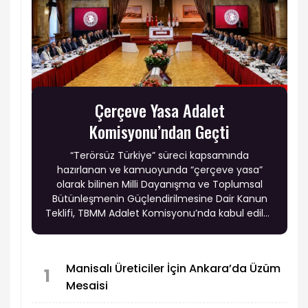
Çerçeve Yasa Adalet
Komisyonu’ndan Geçti
“Terörsüz Türkiye” süreci kapsamında
hazırlanan ve kamuoyunda “çerçeve yasa”
olarak bilinen Milli Dayanışma ve Toplumsal
Bütünleşmenin Güçlendirilmesine Dair Kanun
Teklifi, TBMM Adalet Komisyonu’nda kabul edildi.
Yaklaşık 18 saat süren görüşmelerin ardından
kabul edilen teklifin bir sonraki durağı TBMM
Genel Kurulu olacak.
Manisalı Üreticiler İçin Ankara’da Üzüm
1
Mesaisi