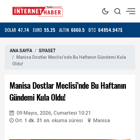
DOLAR
47.74
EURO
55.25
ALTIN
6660.5
BTC
64954.947$
ANA SAYFA
SİYASET
Manisa Dostlar Meclisi’nde Bu Haftanın Gündemi Kula
Oldu!
Manisa Dostlar Meclisi’nde Bu Haftanın
Gündemi Kula Oldu!
09 Mayıs, 2026, Cumartesi 10:21
Ort.
1 dk. 31 sn.
okuma süresi
Manisa