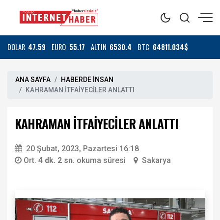
DOLAR
47.59
EURO
55.17
ALTIN
6530.4
BTC
64811.034$
ANA SAYFA
HABERDE İNSAN
KAHRAMAN İTFAİYECİLER ANLATTI
KAHRAMAN İTFAİYECİLER ANLATTI
20 Şubat, 2023, Pazartesi 16:18
Ort.
4 dk. 2 sn.
okuma süresi
Sakarya