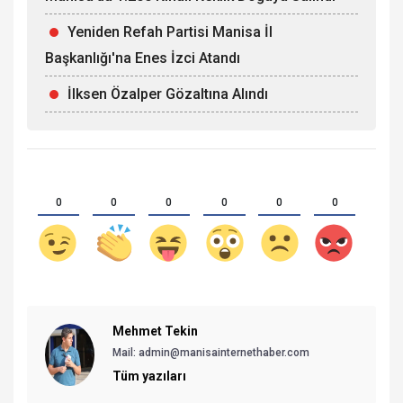
Yeniden Refah Partisi Manisa İl
Başkanlığı'na Enes İzci Atandı
İlksen Özalper Gözaltına Alındı
0
0
0
0
0
0
Mehmet Tekin
Mail: admin@manisainternethaber.com
Tüm yazıları