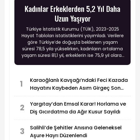
Kadınlar Erkeklerden 5,2 Yıl Daha
Uzun Yaşıyor
Türkiye İstatistik Kurumu (TÜİK), 2023-2025
Hayat Tabloları istatistiklerini yayımladı. Verilere
göre Türkiye’de doğuşta beklenen yaşam
süresi 78,5 yıla yükselirken, kadınların ortalama
yaşam süresi 81,1 yıl, erkeklerin ise 75,9 yıl olarak
hesaplandı. Böylece kadınların erkeklerden
ortalama 5,2 yıl daha uzun yaşadığı belirlendi.
Karaoğlanlı Kavşağı’ndaki Feci Kazada
1
Hayatını Kaybeden Asım Girgeç Son
Yolculuğuna Uğurlandı
Yargıtay’dan Emsal Karar! Horlama ve
2
Diş Gıcırdatma da Ağır Kusur Sayıldı
Salihli’de Şehitler Anısına Geleneksel
3
Aşure Hayrı Düzenlendi