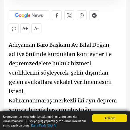
A+
A-
Adıyaman Baro Başkanı Av. Bilal Doğan,
adliye önünde kurdukları konteyner ile
depremzedelere hukuk hizmeti
verdiklerini söyleyerek, şehir dışından
gelen avukatlara vekalet verilmemesini
istedi.
Kahramanmaraş merkezli iki ayrı deprem
sonrası büyük hasarın oluştuğu
Sitemizden en iyi şekilde faydalanabilmeniz için çerezler
Adıyaman’da Baro Başkanlığı, Türkiye
Anladım
kullanılmaktadır. Bu siteye giriş yaparak çerez kullanımını kabul
Anasayfa
Yazarlar
Haber Ara
İhbar Hattı
Menu
etmiş sayılıyorsunuz.
Daha Fazla Bilgi Al
Barolar Birliği ile birlikte adliye binası