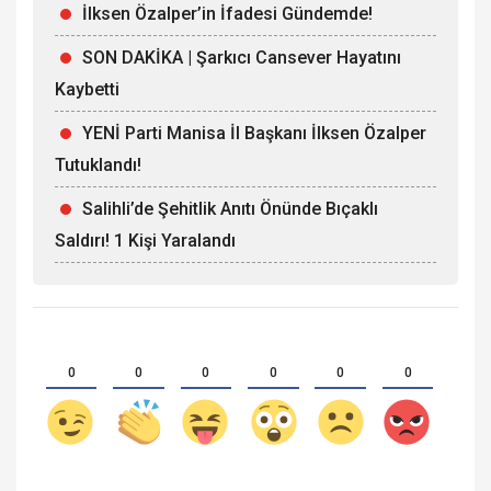
İlksen Özalper’in İfadesi Gündemde!
SON DAKİKA | Şarkıcı Cansever Hayatını
Kaybetti
YENİ Parti Manisa İl Başkanı İlksen Özalper
Tutuklandı!
Salihli’de Şehitlik Anıtı Önünde Bıçaklı
Saldırı! 1 Kişi Yaralandı
0
0
0
0
0
0