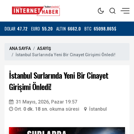
DOLAR
47.72
EURO
55.20
ALTIN
6662.0
BTC
65098.865$
ANA SAYFA
ASAYİŞ
İstanbul Surlarında Yeni Bir Cinayet Girişimi Önledi!
İstanbul Surlarında Yeni Bir Cinayet
Girişimi Önledi!
31 Mayıs, 2026, Pazar 19:57
Ort.
0 dk. 18 sn.
okuma süresi
İstanbul