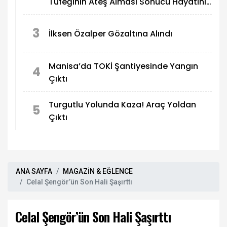
Tüfeğinin Ateş Alması Sonucu Hayatını
Kaybetti
3
İlksen Özalper Gözaltına Alındı
Manisa’da TOKİ Şantiyesinde Yangın
4
Çıktı
Turgutlu Yolunda Kaza! Araç Yoldan
5
Çıktı
ANA SAYFA
MAGAZİN & EĞLENCE
Celal Şengör’ün Son Hali Şaşırttı
Celal Şengör’ün Son Hali Şaşırttı