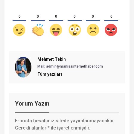
0
0
0
0
0
0
Mehmet Tekin
Mail: admin@manisainternethaber.com
Tüm yazıları
Yorum Yazın
E-posta hesabınız sitede yayımlanmayacaktır.
Gerekli alanlar
*
ile işaretlenmişdir.