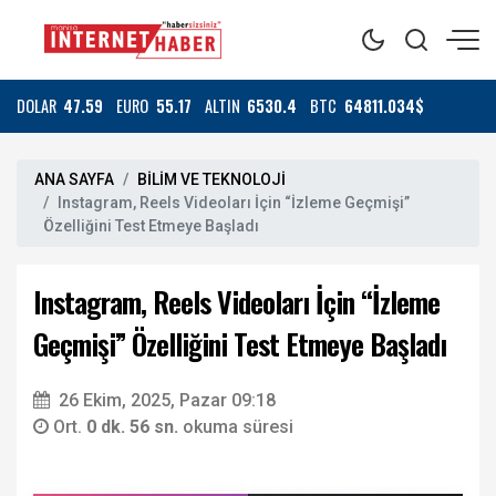
DOLAR
47.59
EURO
55.17
ALTIN
6530.4
BTC
64811.034$
ANA SAYFA
BİLİM VE TEKNOLOJİ
Instagram, Reels Videoları İçin “İzleme Geçmişi”
Özelliğini Test Etmeye Başladı
Instagram, Reels Videoları İçin “İzleme
Geçmişi” Özelliğini Test Etmeye Başladı
26 Ekim, 2025, Pazar 09:18
Ort.
0 dk. 56 sn.
okuma süresi