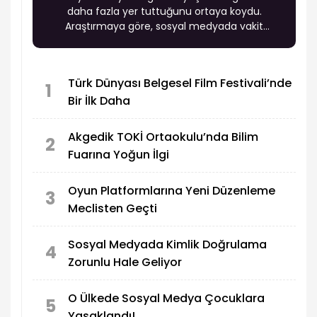
daha fazla yer tuttuğunu ortaya koydu.
Araştırmaya göre, sosyal medyada vakit
geçirdiğini belirtenlerin oranı 2015 yılında yüzde
33,9 iken, 2025 yılında yüzde 71,7'ye yükseldi.
Türk Dünyası Belgesel Film Festivali’nde
1
Bir İlk Daha
Akgedik TOKİ Ortaokulu’nda Bilim
2
Fuarına Yoğun İlgi
Oyun Platformlarına Yeni Düzenleme
3
Meclisten Geçti
Sosyal Medyada Kimlik Doğrulama
4
Zorunlu Hale Geliyor
O Ülkede Sosyal Medya Çocuklara
5
Yasaklandı!