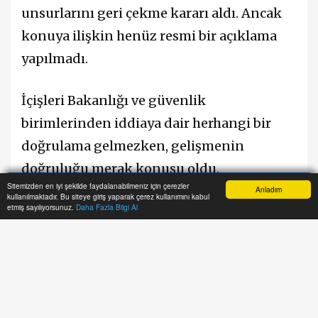
unsurlarını geri çekme kararı aldı. Ancak
konuya ilişkin henüz resmi bir açıklama
yapılmadı.
İçişleri Bakanlığı ve güvenlik
birimlerinden iddiaya dair herhangi bir
doğrulama gelmezken, gelişmenin
doğruluğu merak konusu oldu.
Sitemizden en iyi şekilde faydalanabilmeniz için çerezler
Anladım
kullanılmaktadır. Bu siteye giriş yaparak çerez kullanımını kabul
Anasayfa
Yazarlar
Haber Ara
İhbar Hattı
Menu
etmiş sayılıyorsunuz.
Daha Fazla Bilgi Al
Resmi kaynaklardan açıklama yapılması
halinde detaylar paylaşılacak.
#PKK
#TerörÖrgütü