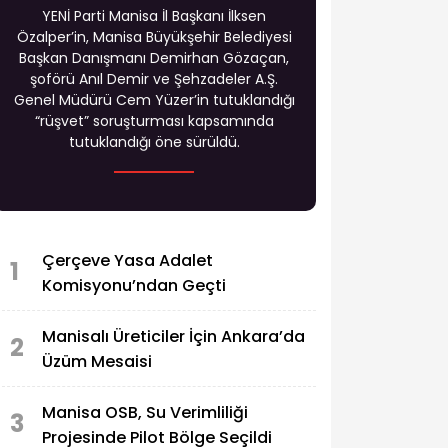
YENİ Parti Manisa İl Başkanı İlksen
Özalper’in, Manisa Büyükşehir Belediyesi
Başkan Danışmanı Demirhan Gözaçan,
şoförü Anıl Demir ve Şehzadeler A.Ş.
Genel Müdürü Cem Yüzer’in tutuklandığı
“rüşvet” soruşturması kapsamında
tutuklandığı öne sürüldü.
Çerçeve Yasa Adalet
1
Komisyonu’ndan Geçti
Manisalı Üreticiler İçin Ankara’da
2
Üzüm Mesaisi
Manisa OSB, Su Verimliliği
3
Projesinde Pilot Bölge Seçildi