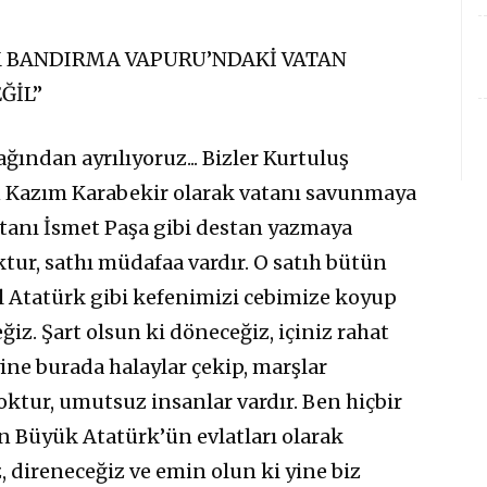
 BANDIRMA VAPURU’NDAKİ VATAN
ĞİL”
ından ayrılıyoruz... Bizler Kurtuluş
 Kazım Karabekir olarak vatanı savunmaya
utanı İsmet Paşa gibi destan yazmaya
ktur, sathı müdafaa vardır. O satıh bütün
l Atatürk gibi kefenimizi cebimize koyup
iz. Şart olsun ki döneceğiz, içiniz rahat
e burada halaylar çekip, marşlar
ktur, umutsuz insanlar vardır. Ben hiçbir
Büyük Atatürk’ün evlatları olarak
direneceğiz ve emin olun ki yine biz