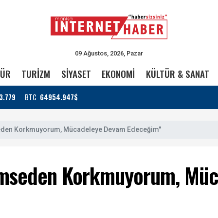
09 Ağustos, 2026, Pazar
TÜR
TURİZM
SİYASET
EKONOMİ
KÜLTÜR & SANAT
3.779
BTC
64954.947$
mseden Korkmuyorum, Mücadeleye Devam Edeceğim"
Kimseden Korkmuyorum, Mü