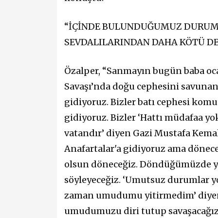
“İÇİNDE BULUNDUĞUMUZ DURUM
SEVDALILARINDAN DAHA KÖTÜ DE
Özalper, “Sanmayın bugün baba ocağ
Savaşı’nda doğu cephesini savunan
gidiyoruz. Bizler batı cephesi kom
gidiyoruz. Bizler ‘Hattı müdafaa yo
vatandır’ diyen Gazi Mustafa Kema
Anafartalar'a gidiyoruz ama döneceğ
olsun döneceğiz. Döndüğümüzde yin
söyleyeceğiz. ‘Umutsuz durumlar yo
zaman umudumu yitirmedim’ diyen 
umudumuzu diri tutup savaşacağız, 