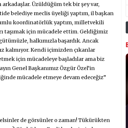
arkadaşlar. Üzüldüğüm tek bir şey var,
tide belediye meclis üyeliği yaptım, il başkan
umlu koordinatörlük yaptım, milletvekili
arı taşımak için mücadele ettim. Geldiğimiz
rgütümüzle, halkımızla başardık. Ancak
asız kalmıyor. Kendi içimizden çıkanlar
 etmek için mücadeleye başladılar ama biz
sayın Genel Başkanımız Özgür Özel’in
rliğinde mücadele etmeye devam edeceğiz”
Gelsinler de görsünler o zaman! Tükürükten