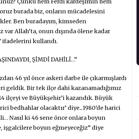
usunuz? Çünkü hem Ferdi kardeşimin hem
oruz burada biz, onların mücadelesini
ekler. Ben buradayım, kimseden
 var Allah’ta, onun dışında ölene kadar
fadelerini kullandı.
AŞINDAYDI, ŞİMDİ DAHİLİ…”
dan 46 yıl önce askeri darbe ile çıkarmışlardı
ri geldik. Bir tek ilçe dahi kazanamadığımız
 14 ilçeyi ve Büyükşehir’i kazandık. Büyük
rici bedhahlar olacaktır’ diye...1980'de harici
li… Nasıl ki 46 sene önce onlara boyun
, işgalcilere boyun eğmeyeceğiz” diye