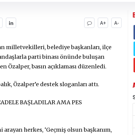
A+
A-
milletvekilleri, belediye başkanları, ilçe
atandaşlarla parti binası önünde buluşan
sen Özalper, basın açıklaması düzenledi.
lık, Özalper’e destek sloganları attı.
S
CADELE BAŞLADILAR AMA PES
i arayan herkes, ‘Geçmiş olsun başkanım,