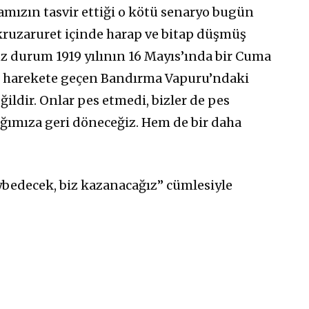
amızın tasvir ettiği o kötü senaryo bugün
fakruzaruret içinde harap ve bitap düşmüş
z durum 1919 yılının 16 Mayıs’ında bir Cuma
n harekete geçen Bandırma Vapuru’ndaki
ildir. Onlar pes etmedi, bizler de pes
ğımıza geri döneceğiz. Hem de bir daha
aybedecek, biz kazanacağız” cümlesiyle