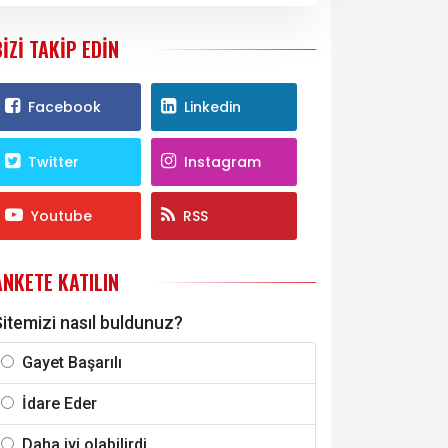
BIZI TAKIP EDIN
Facebook
Linkedin
Twitter
Instagram
Youtube
RSS
ANKETE KATILIN
itemizi nasıl buldunuz?
Gayet Başarılı
İdare Eder
Daha iyi olabilirdi