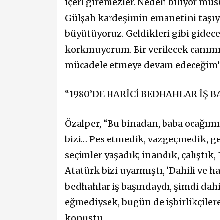
içeri giremezler. Neden biliyor m
Gülşah kardeşimin emanetini taşıy
büyütüyoruz. Geldikleri gibi gidec
korkmuyorum. Bir verilecek canımız
mücadele etmeye devam edeceğim” i
“1980’DE HARİCİ BEDHAHLAR İŞ B
Özalper, “Bu binadan, baba ocağımız
bizi… Pes etmedik, vazgeçmedik, ge
seçimler yaşadık; inandık, çalıştık,
Atatürk bizi uyarmıştı, ‘Dahili ve ha
bedhahlar iş başındaydı, şimdi dahi
eğmediysek, bugün de işbirlikçilere
konuştu.