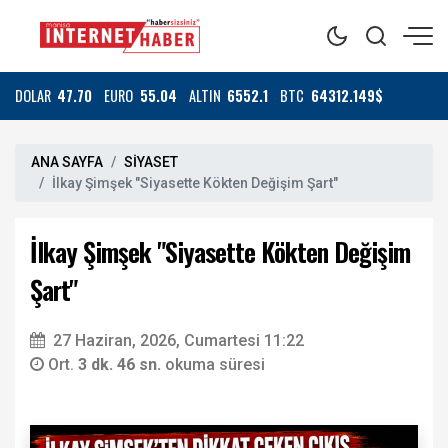
DOLAR
47.70
EURO
55.04
ALTIN
6552.1
BTC
64312.149$
ANA SAYFA
SİYASET
İlkay Şimşek "Siyasette Kökten Değişim Şart"
İlkay Şimşek "Siyasette Kökten Değişim
Şart"
27 Haziran, 2026, Cumartesi 11:22
Ort.
3 dk. 46 sn.
okuma süresi