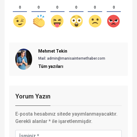
0
0
0
0
0
0
Mehmet Tekin
Mail: admin@manisainternethaber.com
Tüm yazıları
Yorum Yazın
E-posta hesabınız sitede yayımlanmayacaktır.
Gerekli alanlar
*
ile işaretlenmişdir.