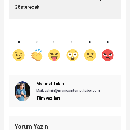
Gösterecek
0
0
0
0
0
0
Mehmet Tekin
Mail: admin@manisainternethaber.com
Tüm yazıları
Yorum Yazın