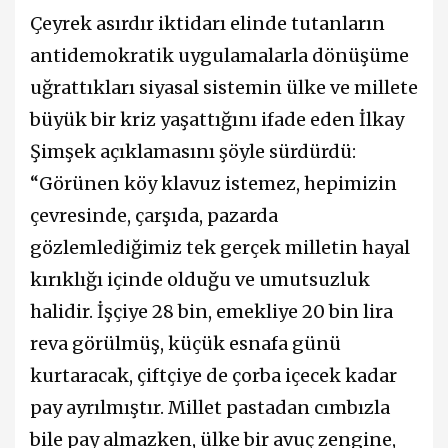
Çeyrek asırdır iktidarı elinde tutanların
antidemokratik uygulamalarla dönüşüme
uğrattıkları siyasal sistemin ülke ve millete
büyük bir kriz yaşattığını ifade eden İlkay
Şimşek açıklamasını şöyle sürdürdü:
“Görünen köy klavuz istemez, hepimizin
çevresinde, çarşıda, pazarda
gözlemlediğimiz tek gerçek milletin hayal
kırıklığı içinde olduğu ve umutsuzluk
halidir. İşçiye 28 bin, emekliye 20 bin lira
reva görülmüş, küçük esnafa günü
kurtaracak, çiftçiye de çorba içecek kadar
pay ayrılmıştır. Millet pastadan cımbızla
bile pay almazken, ülke bir avuç zengine,