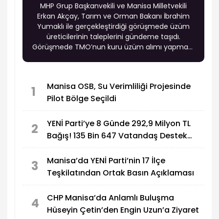
MHP Grup Başkanvekili ve Manisa Milletvekili
Erkan Akçay, Tarım ve Orman Bakanı İbrahim
Yumaklı ile gerçekleştirdiği görüşmede üzüm
üreticilerinin taleplerini gündeme taşıdı.
Görüşmede TMO’nun kuru üzüm alımı yapması,
üzüm fiyatlarının en geç temmuz ayında
açıklanması, rekolte spekülasyonlarının
önlenmesi ve kaçak ile ithal kuru üzümün sıkı
Manisa OSB, Su Verimliliği Projesinde
şekilde denetlenmesi konuları ele alındı.
1
Pilot Bölge Seçildi
YENİ Parti’ye 8 Günde 292,9 Milyon TL
2
Bağış! 135 Bin 647 Vatandaş Destek
Verdi
Manisa’da YENİ Parti’nin 17 İlçe
3
Teşkilatından Ortak Basın Açıklaması
CHP Manisa’da Anlamlı Buluşma
4
Hüseyin Çetin’den Engin Uzun’a Ziyaret