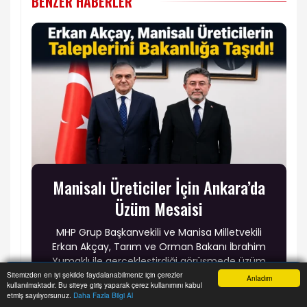
BENZER HABERLER
Manisalı Üreticiler İçin Ankara’da
Üzüm Mesaisi
MHP Grup Başkanvekili ve Manisa Milletvekili
Erkan Akçay, Tarım ve Orman Bakanı İbrahim
Yumaklı ile gerçekleştirdiği görüşmede üzüm
üreticilerinin taleplerini gündeme taşıdı.
Sitemizden en iyi şekilde faydalanabilmeniz için çerezler
Anladım
kullanılmaktadır. Bu siteye giriş yaparak çerez kullanımını kabul
Görüşmede TMO’nun kuru üzüm alımı yapması,
Anasayfa
Yazarlar
Haber Ara
İhbar Hattı
Menu
etmiş sayılıyorsunuz.
Daha Fazla Bilgi Al
üzüm fiyatlarının en geç temmuz ayında