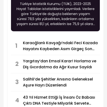
Türkiye İstatistik Kurumu (TÜİK), 2023-2025
Hayat Tabloları istatistiklerini yayımladı. Verilere
göre Türkiye’de doğuşta beklenen yaşam
süresi 78,5 yıla yükselirken, kadınların ortalama
yaşam süresi 81,1 yıl, erkeklerin ise 75,9 yıl olarak
hesaplandı. Böylece kadınların erkeklerden
ortalama 5,2 yıl daha uzun yaşadığı belirlendi.
Karaoğlanlı Kavşağı’ndaki Feci Kazada
1
Hayatını Kaybeden Asım Girgeç Son
Yolculuğuna Uğurlandı
Yargıtay’dan Emsal Karar! Horlama ve
2
Diş Gıcırdatma da Ağır Kusur Sayıldı
Salihli’de Şehitler Anısına Geleneksel
3
Aşure Hayrı Düzenlendi
43 Yıl Hizmet Ettiği İş İnsanı Öz Babası
4
Çıktı DNA Testiyle Milyarlık Servete