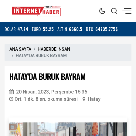
DOLAR
47.74
EURO
55.25
ALTIN
6660.5
BTC
64735.775$
ANA SAYFA
HABERDE İNSAN
HATAY'DA BURUK BAYRAM
HATAY'DA BURUK BAYRAM
20 Nisan, 2023, Perşembe 15:36
Ort.
1 dk. 8 sn.
okuma süresi
Hatay