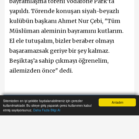
bayramlaşma töreni Vodafone Park’ta
yapıldı. Törende konuşan siyah-beyazlı
kulübün başkanı Ahmet Nur Çebi, "Tüm
Müslüman aleminin bayramını kutlarım.
El ele tutuşalım, bizler beraber olmayı
başaramazsak geriye bir şey kalmaz.
Beşiktaş’a sahip çıkmayı öğrenelim,
ailemizden önce" dedi.
Ramazan Bayramı dolayısıyla Beşiktaş
Sitemizden en iyi şekilde faydalanabilmeniz için çerezler
Anladım
kullanılmaktadır. Bu siteye giriş yaparak çerez kullanımını kabul
Kulübü’nün geleneksel bayramlaşması
Anasayfa
Yazarlar
Haber Ara
İhbar Hattı
Menu
etmiş sayılıyorsunuz.
Daha Fazla Bilgi Al
Vodafone Park’ta gerçekleşti. Törene
Beşiktaş Başkanı Ahmet Nur Çebi, siyah-
beyazlı yöneticiler, kulüp bünyesinde