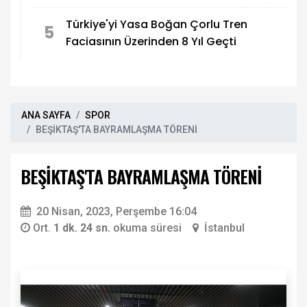
Ortak Oldu
Türkiye'yi Yasa Boğan Çorlu Tren
5
Faciasının Üzerinden 8 Yıl Geçti
ANA SAYFA
SPOR
BEŞİKTAŞ'TA BAYRAMLAŞMA TÖRENİ
BEŞİKTAŞ'TA BAYRAMLAŞMA TÖRENİ
20 Nisan, 2023, Perşembe 16:04
Ort.
1 dk. 24 sn.
okuma süresi
İstanbul