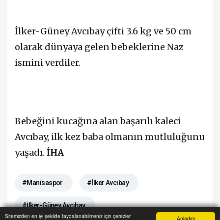
İlker-Güney Avcıbay çifti 3.6 kg ve 50 cm
olarak dünyaya gelen bebeklerine Naz
ismini verdiler.
Bebeğini kucağına alan başarılı kaleci
Avcıbay, ilk kez baba olmanın mutluluğunu
yaşadı.
İHA
#Manisaspor
#İlker Avcıbay
#İlker-Güney Avcıbay
Sitemizden en iyi şekilde faydalanabilmeniz için çerezler
Anladım