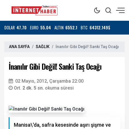
DOLAR
47.70
EURO
55.04
ALTIN
6552.1
BTC
64312.149$
ANA SAYFA
SAĞLIK
İnanılır Gibi Değil! Sanki Taş Ocağı
İnanılır Gibi Değil! Sanki Taş Ocağı
02 Mayıs, 2012, Çarşamba 22:00
Ort.
2 dk. 5 sn.
okuma süresi
Manisa\'da, safra kesesinde aşırı şişme ve