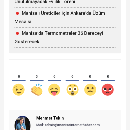
Unutulmayacak Evlilik Töreni
Manisalı Üreticiler İçin Ankara’da Üzüm
Mesaisi
Manisa’da Termometreler 36 Dereceyi
Gösterecek
0
0
0
0
0
0
Mehmet Tekin
Mail: admin@manisainternethaber.com