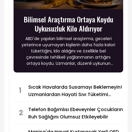
Bilimsel Araştırma Ortaya Koydu
Uykusuzluk Kilo Aldırıyor
ABD'de yapılan bilimsel araştırma, geceleri
yeterince uyumayan kişilerin daha fazla kalori
tükettiğini, kilo aldığını ve özellikle bel
çevresinde tehlikeli yağlanmanın arttığını
ortaya koydu. Uzmanlar, düzenli uykunun
sağlıklı yaşam için vazgeçilmez olduğunu
vurguladı.
Sıcak Havalarda Susamayı Beklemeyin!
1
Uzmanlardan Hayati Sıvı Tüketimi
Uyarısı
Telefon Bağımlısı Ebeveynler Çocukların
2
Ruh Sağlığını Olumsuz Etkileyebilir
Manisa'da Hayat Kurtaracak Yerli OED