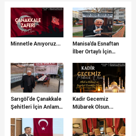
Minnetle Anıyoruz...
Manisa'da Esnaftan
İlber Ortaylı İçin
Anlamlı İkram
Sarıgöl’de Çanakkale
Kadir Gecemiz
Şehitleri İçin Anlamlı
Mübarek Olsun...
İftar