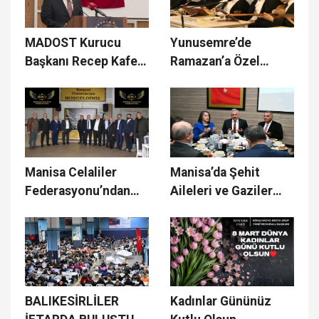
MADOST Kurucu
Yunusemre’de
Başkanı Recep Kafes,
Ramazan’a Özel
‘Manisa siyaseti
Mevlevi Mukabelesi
güçlü bir şehir lobisi
Programı
oluşturamadı.’
Manisa Celaliler
Manisa’da Şehit
Federasyonu’ndan
Aileleri ve Gaziler
Birlik Ve Beraberlik
Onuruna İftar
İftarı
Programı
BALIKESİRLİLER
Kadınlar Gününüz