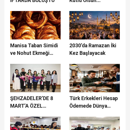
İFTARDA BULUŞTU
Kutlu Olsun...
Manisa Taban Simidi
2030’da Ramazan İki
ve Nohut Ekmeği
Kez Başlayacak
Sahurun
Vazgeçilmezi
ŞEHZADELER’DE 8
Türk Erkekleri Hesap
MART’A ÖZEL
Ödemede Dünya
SÖYLEŞİ
Birincisi Oldu