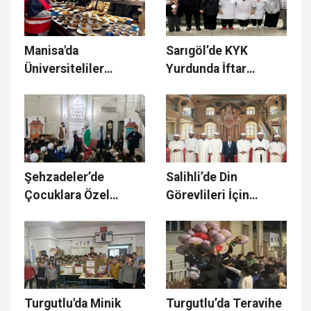
Manisa'da
Sarıgöl’de KYK
Üniversiteliler
Yurdunda İftar
Kızılay'ın Iftar
Buluşması
Sofrasında Buluştu
Şehzadeler’de
Salihli’de Din
Çocuklara Özel
Görevlileri İçin
Teravih Gecesi
Cübbe ve Sarık
Yoğun İlgi Gördü
Töreni
Turgutlu'da Minik
Turgutlu’da Teravihe