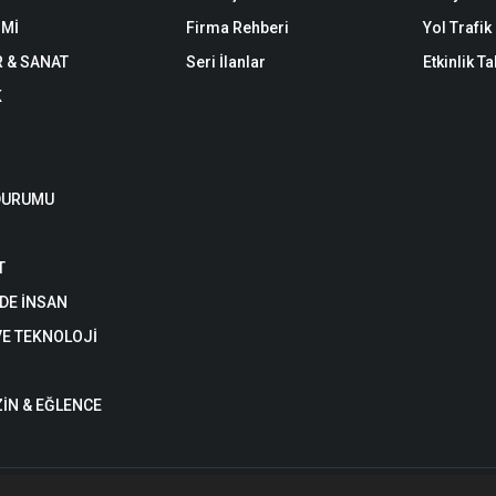
Mİ
Firma Rehberi
Yol Trafi
R & SANAT
Seri İlanlar
Etkinlik T
K
DURUMU
T
DE İNSAN
VE TEKNOLOJİ
İN & EĞLENCE