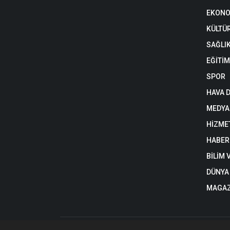
EKONO
KÜLTÜ
SAĞLI
EĞİTİM
SPOR
HAVA 
MEDYA
HİZME
HABER
BİLİM 
DÜNYA
MAGAZ