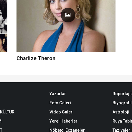
Charlize Theron
Yazarlar
Röportajl
Foto Galeri
Biyografil
 KÜLTÜR
Video Galeri
Astroloji
M
Yerel Haberler
Rüya Tabir
ET
Nöbetçi Eczaneler
Taziyeler