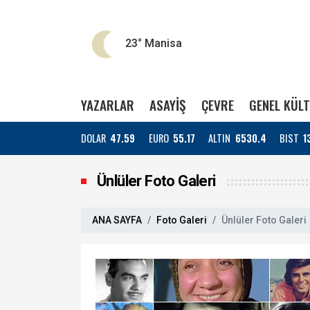
23°
Manisa
YAZARLAR
ASAYİŞ
ÇEVRE
GENEL KÜL
DOLAR
47.59
EURO
55.17
ALTIN
6530.4
BIST
1
Ünlüler Foto Galeri
ANA SAYFA
Foto Galeri
Ünlüler Foto Galeri