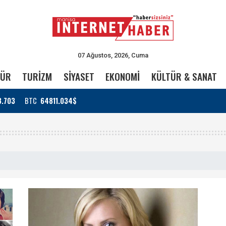
07 Ağustos, 2026, Cuma
TÜR
TURİZM
SİYASET
EKONOMİ
KÜLTÜR & SANAT
3.703
BTC
64811.034$