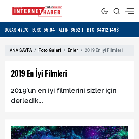
DOLAR
47.70
EURO
55.04
ALTIN
6552.1
BTC
64312.149$
ANA SAYFA
Foto Galeri
Enler
2019 En İyi Filmleri
2019 En İyi Filmleri
2019'un en iyi filmlerini sizler için
derledik...