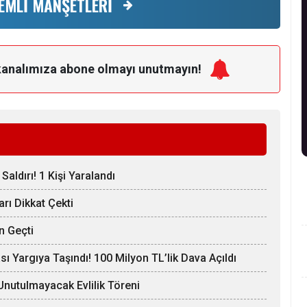
EMLİ MANŞETLERİ
kanalımıza
abone olmayı unutmayın!
 Saldırı! 1 Kişi Yaralandı
rı Dikkat Çekti
n Geçti
ı Yargıya Taşındı! 100 Milyon TL’lik Dava Açıldı
nutulmayacak Evlilik Töreni