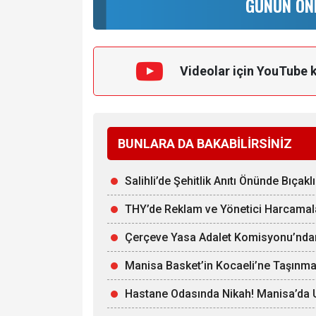
GÜNÜN ÖN
Videolar için YouTube 
BUNLARA DA BAKABİLİRSİNİZ
Salihli’de Şehitlik Anıtı Önünde Bıçaklı
THY’de Reklam ve Yönetici Harcamala
Çerçeve Yasa Adalet Komisyonu’nda
Manisa Basket’in Kocaeli’ne Taşınmas
Hastane Odasında Nikah! Manisa’da U