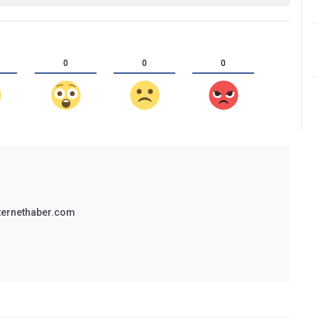
0
0
0
ternethaber.com