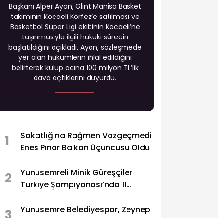
Başkanı Alper Ayan, Glint Manisa Basket
takımının Kocaeli Körfez’e satılması ve
Basketbol Süper Ligi ekibinin Kocaeli’ne
taşınmasıyla ilgili hukuki sürecin
başlatıldığını açıkladı. Ayan, sözleşmede
yer alan hükümlerin ihlal edildiğini
belirterek kulüp adına 100 milyon TL’lik
dava açtıklarını duyurdu.
Sakatlığına Rağmen Vazgeçmedi
1
Enes Pınar Balkan Üçüncüsü Oldu
Yunusemreli Minik Güreşçiler
2
Türkiye Şampiyonası’nda 11
Madalya Kazandı
Yunusemre Belediyespor, Zeynep
3