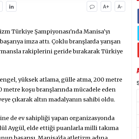
A+
A-
etizm Türkiye Şampiyonası'nda Manisa'yı
 başarıya imza attı. Çoklu branşlarda yarışan
mansla rakiplerini geride bırakarak Türkiye
ngel, yüksek atlama, gülle atma, 200 metre
S
800 metre koşu branşlarında mücadele eden
rveye çıkarak altın madalyanın sahibi oldu.
ine de ev sahipliği yapan organizasyonda
ül Aygül, elde ettiği puanlarla milli takıma
nun başarısı, Manisa'da atletizm adına