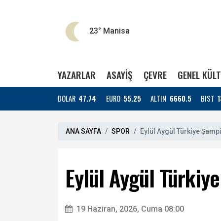
23°
Manisa
YAZARLAR
ASAYİŞ
ÇEVRE
GENEL KÜL
DOLAR
47.74
EURO
55.25
ALTIN
6660.5
BIST
1
ANA SAYFA
SPOR
Eylül Aygül Türkiye Şamp
Eylül Aygül Türkiy
19 Haziran, 2026, Cuma 08:00