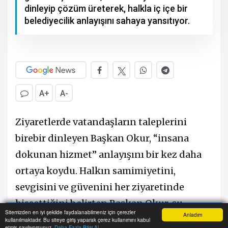
dinleyip çözüm üreterek, halkla iç içe bir
belediyecilik anlayışını sahaya yansıtıyor.
A+
A-
Ziyaretlerde vatandaşların taleplerini
birebir dinleyen Başkan Okur, “insana
dokunan hizmet” anlayışını bir kez daha
ortaya koydu. Halkın samimiyetini,
sevgisini ve güvenini her ziyaretinde
hissettiğini belirten Başkan Okur, şu
Sitemizden en iyi şekilde faydalanabilmeniz için çerezler
Anladım
ifadeleri kullandı:
kullanılmaktadır. Bu siteye giriş yaparak çerez kullanımını kabul
Anasayfa
Yazarlar
Haber Ara
İhbar Hattı
Menu
etmiş sayılıyorsunuz.
Daha Fazla Bilgi Al