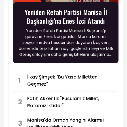
Yeniden Refah Partisi Manisa İl
Başkanlığı'na Enes İzci Atandı
Yeniden Refah Partisi Manisa İl Başkanlığı
görevine Enes İzci getirildi. Atama kararını
sosyal medya hesabından duyuran İzci, yeni
dönemde teşkilatlanmayı güçlendirmeyi ve Milli
Görüş anlayışını daha geniş kitlelere ulaştırmayı
hedeflediklerini açıkladı.
İlkay Şimşek "Bu Yasa Milletten
1
Geçmez"
Fatih Akkentli: "Pusulamız Millet,
2
Rotamız İktidar"
Manisa'da Orman Yangını Alarmı!
3