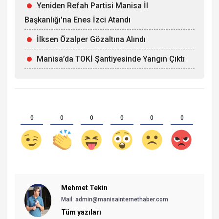
Yeniden Refah Partisi Manisa İl
Başkanlığı'na Enes İzci Atandı
İlksen Özalper Gözaltına Alındı
Manisa’da TOKİ Şantiyesinde Yangın Çıktı
0
0
0
0
0
0
Mehmet Tekin
Mail: admin@manisainternethaber.com
Tüm yazıları