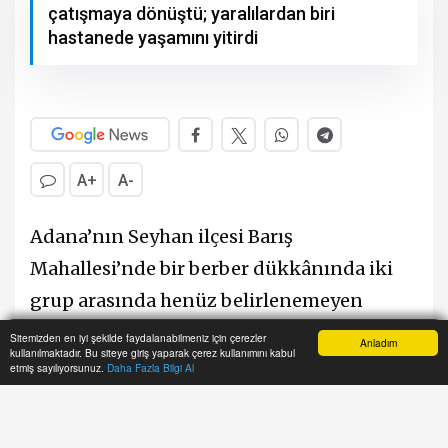
çatışmaya dönüştü; yaralılardan biri
hastanede yaşamını yitirdi
A+
A-
Adana’nın Seyhan ilçesi Barış
Mahallesi’nde bir berber dükkânında iki
grup arasında henüz belirlenemeyen
nedenle başlayan tartışma, kısa sürede
Sitemizden en iyi şekilde faydalanabilmeniz için çerezler
Anladım
kullanılmaktadır. Bu siteye giriş yaparak çerez kullanımını kabul
Anasayfa
Yazarlar
Haber Ara
İhbar Hattı
Menu
silahlı kavgaya dönüştü. Olayda 7 kişi
etmiş sayılıyorsunuz.
Daha Fazla Bilgi Al
yaralandı. Yaralılardan Ayhan Bozateş,
kaldırıldığı hastanede yapılan tüm