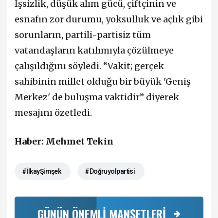
İşsizlik, düşük alım gücü, çiftçinin ve
esnafın zor durumu, yoksulluk ve açlık gibi
sorunların, partili-partisiz tüm
vatandaşların katılımıyla çözülmeye
çalışıldığını söyledi. “Vakit; gerçek
sahibinin millet olduğu bir büyük 'Geniş
Merkez' de buluşma vaktidir” diyerek
mesajını özetledi.
Haber: Mehmet Tekin
#İlkayŞimşek
#Doğruyolpartisi
GÜNÜN ÖNEMLİ MANŞETLERİ