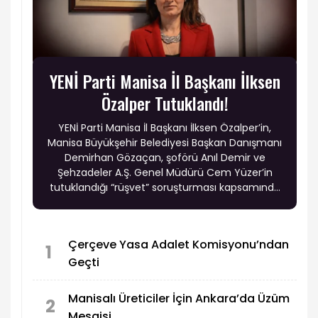
YENİ Parti Manisa İl Başkanı İlksen
Özalper Tutuklandı!
YENİ Parti Manisa İl Başkanı İlksen Özalper’in,
Manisa Büyükşehir Belediyesi Başkan Danışmanı
Demirhan Gözaçan, şoförü Anıl Demir ve
Şehzadeler A.Ş. Genel Müdürü Cem Yüzer’in
tutuklandığı “rüşvet” soruşturması kapsamında
tutuklandığı öne sürüldü.
Çerçeve Yasa Adalet Komisyonu’ndan
1
Geçti
Manisalı Üreticiler İçin Ankara’da Üzüm
2
Mesaisi