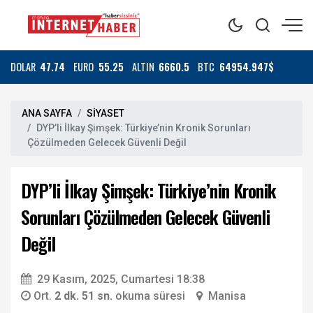
DOLAR
47.74
EURO
55.25
ALTIN
6660.5
BTC
64954.947$
ANA SAYFA
SİYASET
DYP’li İlkay Şimşek: Türkiye’nin Kronik Sorunları
Çözülmeden Gelecek Güvenli Değil
DYP’li İlkay Şimşek: Türkiye’nin Kronik
Sorunları Çözülmeden Gelecek Güvenli
Değil
29 Kasım, 2025, Cumartesi 18:38
Ort.
2 dk. 51 sn.
okuma süresi
Manisa