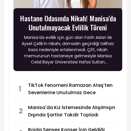
Hastane Odasında Nikah! Manisa’da
Unutulmayacak Evlilik Töreni
Manisa’da evlilik için gün alan Fatih Aslan ile
Aysel Çelik’in nikahı, damadın geçirdiği talihsiz
kaza nedeniyle ertelenmedi. Çift, nikah
memurunun hastaneye gelmesiyle Manisa
Celal Bayar Üniversitesi Hafsa Sultan
Hastanesi’nde tedavi gördüğü odada
dünyaevine girdi.
TikTok Fenomeni Ramazan Ateş’ten
1
Sevenlerine Unutulmaz Gece
Manisa'da Kız İstemesinde Alışılmışın
2
Dışında Şartlar Takdir Topladı
Rojda Şenses Konser İçin Geldiği