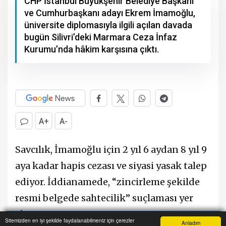
CHP İstanbul Büyükşehir Belediye Başkanı
ve Cumhurbaşkanı adayı Ekrem İmamoğlu,
üniversite diplomasıyla ilgili açılan davada
bugün Silivri’deki Marmara Ceza İnfaz
Kurumu’nda hâkim karşısına çıktı.
A+
A-
Savcılık, İmamoğlu için 2 yıl 6 aydan 8 yıl 9
aya kadar hapis cezası ve siyasi yasak talep
ediyor. İddianamede, “zincirleme şekilde
resmi belgede sahtecilik” suçlaması yer
alıyor.
Sitemizden en iyi şekilde faydalanabilmeniz için çerezler
Anladım