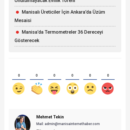
Unutulmayacak Evlilik Töreni
Manisalı Üreticiler İçin Ankara’da Üzüm
Mesaisi
Manisa’da Termometreler 36 Dereceyi
Gösterecek
0
0
0
0
0
0
Mehmet Tekin
Mail: admin@manisainternethaber.com