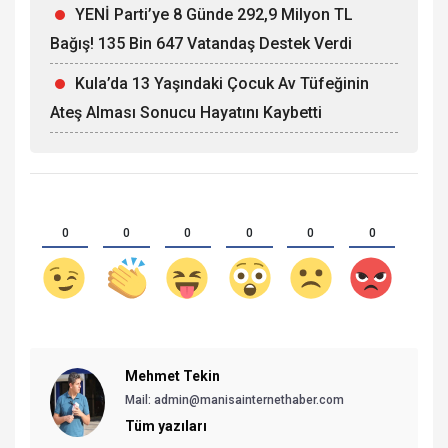
YENİ Parti’ye 8 Günde 292,9 Milyon TL
Bağış! 135 Bin 647 Vatandaş Destek Verdi
Kula’da 13 Yaşındaki Çocuk Av Tüfeğinin
Ateş Alması Sonucu Hayatını Kaybetti
0
0
0
0
0
0
Mehmet Tekin
Mail: admin@manisainternethaber.com
Tüm yazıları