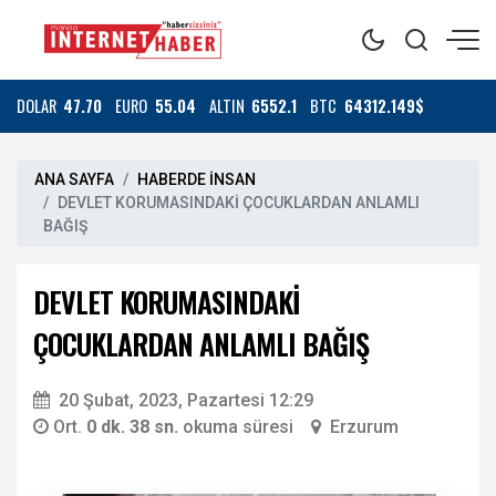
DOLAR
47.70
EURO
55.04
ALTIN
6552.1
BTC
64312.149$
ANA SAYFA
HABERDE İNSAN
DEVLET KORUMASINDAKİ ÇOCUKLARDAN ANLAMLI
BAĞIŞ
DEVLET KORUMASINDAKİ
ÇOCUKLARDAN ANLAMLI BAĞIŞ
20 Şubat, 2023, Pazartesi 12:29
Ort.
0 dk. 38 sn.
okuma süresi
Erzurum