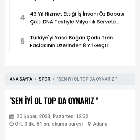
43 Yıl Hizmet Ettiği İş İnsanı Öz Babası
4
Çıktı DNA Testiyle Milyarlık Servete
Ortak Oldu
Türkiye'yi Yasa Boğan Çorlu Tren
5
Faciasının Üzerinden 8 Yıl Geçti
ANA SAYFA
SPOR
''SEN İYİ OL TOP DA OYNARIZ ''
''SEN İYİ OL TOP DA OYNARIZ ''
20 Şubat, 2023, Pazartesi 12:32
Ort.
0 dk. 51 sn.
okuma süresi
Adana