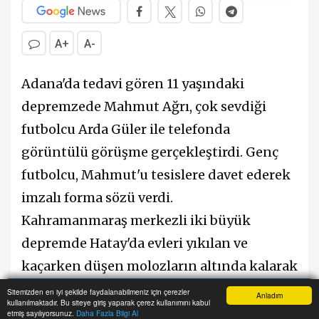
A+
A-
Adana'da tedavi gören 11 yaşındaki
depremzede Mahmut Ağrı, çok sevdiği
futbolcu Arda Güler ile telefonda
görüntülü görüşme gerçekleştirdi. Genç
futbolcu, Mahmut'u tesislere davet ederek
imzalı forma sözü verdi.
Kahramanmaraş merkezli iki büyük
depremde Hatay'da evleri yıkılan ve
kaçarken düşen molozların altında kalarak
kardeşi Saadet (10) ile yaralı olarak
Sitemizden en iyi şekilde faydalanabilmeniz için çerezler
Anladım
kullanılmaktadır. Bu siteye giriş yaparak çerez kullanımını kabul
Anasayfa
Yazarlar
Haber Ara
İhbar Hattı
Menu
kurtulan Mahmut Ağrı (11), Adana'da
etmiş sayılıyorsunuz.
Daha Fazla Bilgi Al