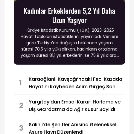
Kadınlar Erkeklerden 5,2 Yıl Daha
Uzun Yaşıyor
Türkiye İstatistik Kurumu (TÜİK), 2023-2025
Hayat Tabloları istatistiklerini yayımladı. Verilere
göre Türkiye’de doğuşta beklenen yaşam
süresi 78,5 yıla yükselirken, kadınların ortalama
yaşam süresi 81,1 yıl, erkeklerin ise 75,9 yıl olarak
hesaplandı. Böylece kadınların erkeklerden
ortalama 5,2 yıl daha uzun yaşadığı belirlendi.
Karaoğlanlı Kavşağı’ndaki Feci Kazada
1
Hayatını Kaybeden Asım Girgeç Son
Yolculuğuna Uğurlandı
Yargıtay’dan Emsal Karar! Horlama ve
2
Diş Gıcırdatma da Ağır Kusur Sayıldı
Salihli’de Şehitler Anısına Geleneksel
3
Aşure Hayrı Düzenlendi