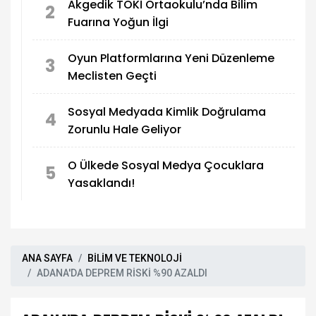
Akgedik TOKİ Ortaokulu’nda Bilim
2
Fuarına Yoğun İlgi
Oyun Platformlarına Yeni Düzenleme
3
Meclisten Geçti
Sosyal Medyada Kimlik Doğrulama
4
Zorunlu Hale Geliyor
O Ülkede Sosyal Medya Çocuklara
5
Yasaklandı!
ANA SAYFA
BİLİM VE TEKNOLOJİ
ADANA'DA DEPREM RİSKİ %90 AZALDI