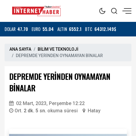
DOLAR
47.70
EURO
55.04
ALTIN
6552.1
BTC
64312.149$
ANA SAYFA
BİLİM VE TEKNOLOJİ
DEPREMDE YERİNDEN OYNAMAYAN BİNALAR
DEPREMDE YERİNDEN OYNAMAYAN
BİNALAR
02 Mart, 2023, Perşembe 12:22
Ort.
2 dk. 5 sn.
okuma süresi
Hatay