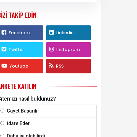
BIZI TAKIP EDIN
Facebook
Linkedin
Twitter
Instagram
Youtube
RSS
ANKETE KATILIN
itemizi nasıl buldunuz?
Gayet Başarılı
İdare Eder
Daha iyi olabilirdi