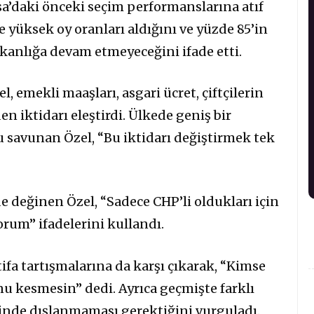
sa’daki önceki seçim performanslarına atıf
e yüksek oy oranları aldığını ve yüzde 85’in
şkanlığa devam etmeyeceğini ifade etti.
 emekli maaşları, asgari ücret, çiftçilerin
n iktidarı eleştirdi. Ülkede geniş bir
savunan Özel, “Bu iktidarı değiştirmek tek
e değinen Özel, “Sadece CHP’li oldukları için
orum” ifadelerini kullandı.
istifa tartışmalarına da karşı çıkarak, “Kimse
u kesmesin” dedi. Ayrıca geçmişte farklı
ğinde dışlanmaması gerektiğini vurguladı.