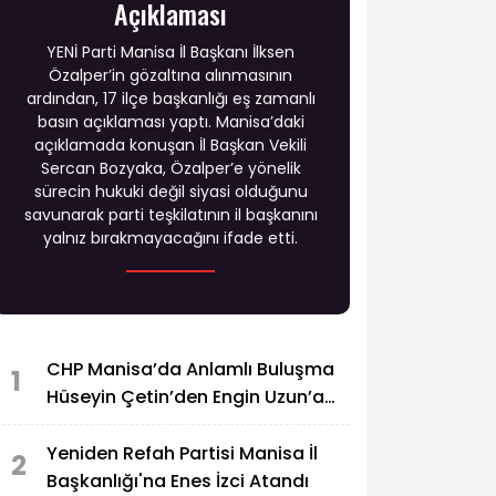
Açıklaması
YENİ Parti Manisa İl Başkanı İlksen
Özalper’in gözaltına alınmasının
ardından, 17 ilçe başkanlığı eş zamanlı
basın açıklaması yaptı. Manisa’daki
açıklamada konuşan İl Başkan Vekili
Sercan Bozyaka, Özalper’e yönelik
sürecin hukuki değil siyasi olduğunu
savunarak parti teşkilatının il başkanını
yalnız bırakmayacağını ifade etti.
CHP Manisa’da Anlamlı Buluşma
1
Hüseyin Çetin’den Engin Uzun’a
Ziyaret
Yeniden Refah Partisi Manisa İl
2
Başkanlığı'na Enes İzci Atandı