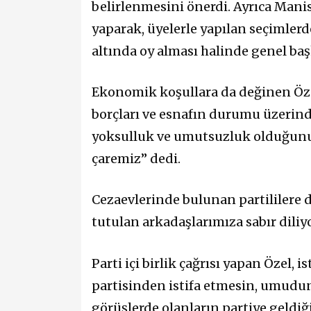
belirlenmesini önerdi. Ayrıca Mani
yaparak, üyelerle yapılan seçimlerd
altında oy alması halinde genel ba
Ekonomik koşullara da değinen Özel,
borçları ve esnafın durumu üzerinde
yoksulluk ve umutsuzluk olduğunu 
çaremiz” dedi.
Cezaevlerinde bulunan partililere d
tutulan arkadaşlarımıza sabır diliy
Parti içi birlik çağrısı yapan Özel, 
partisinden istifa etmesin, umudun
görüşlerde olanların partiye geldi