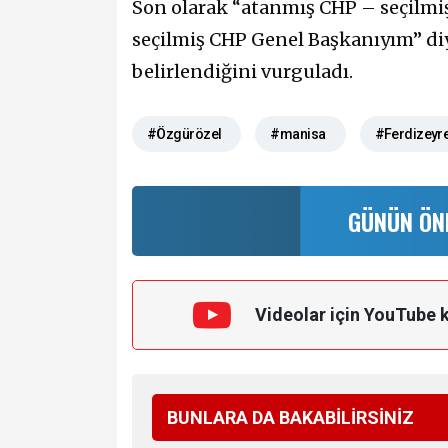
Son olarak “atanmış CHP – seçilmi
seçilmiş CHP Genel Başkanıyım” diy
belirlendiğini vurguladı.
#Özgürözel
#manisa
#Ferdizeyr
GÜNÜN ÖN
Videolar için YouTube 
BUNLARA DA BAKABİLİRSİNİZ