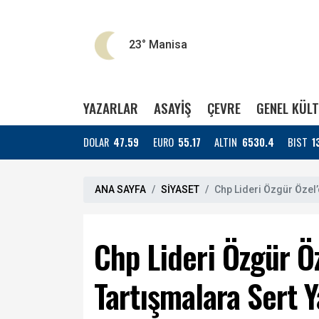
23°
Manisa
YAZARLAR
ASAYİŞ
ÇEVRE
GENEL KÜL
DOLAR
47.59
EURO
55.17
ALTIN
6530.4
BIST
1
ANA SAYFA
SİYASET
Chp Lideri Özgür Özel’
Chp Lideri Özgür Ö
Tartışmalara Sert Y