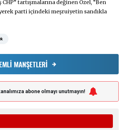
ş CHP” tartışmalarına değinen Özel, “Ben
erek parti içindeki meşruiyetin sandıkla
ek
EMLİ MANŞETLERİ
kanalımıza
abone olmayı unutmayın!