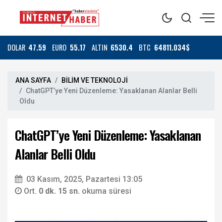
DOLAR
47.59
EURO
55.17
ALTIN
6530.4
BTC
64811.034$
ANA SAYFA
BİLİM VE TEKNOLOJİ
ChatGPT’ye Yeni Düzenleme: Yasaklanan Alanlar Belli
Oldu
ChatGPT’ye Yeni Düzenleme: Yasaklanan
Alanlar Belli Oldu
03 Kasım, 2025, Pazartesi 13:05
Ort.
0 dk. 15 sn.
okuma süresi