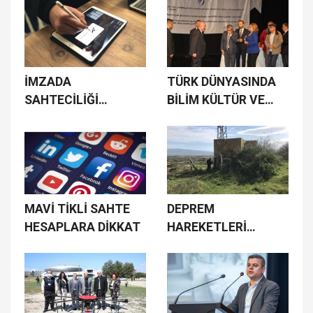
SUYU
İMZADA
TÜRK DÜNYASINDA
SAHTECİLİĞİ
BİLİM KÜLTÜR VE
BİTİRECEK ÇALIŞMA
SANAT ALANINDA
İŞBİRLİĞİ
MAVİ TİKLİ SAHTE
DEPREM
HESAPLARA DİKKAT
HAREKETLERİ
İZLENECEK