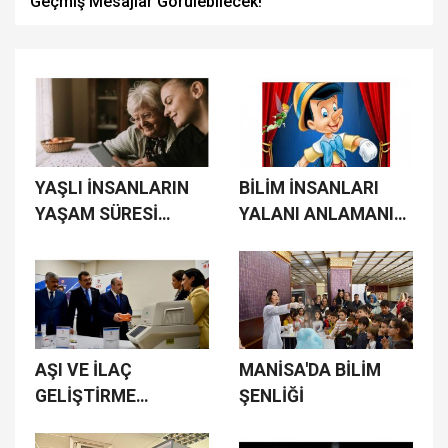
Geçmiş Mesajlar Görülebilecek!
YAŞLI İNSANLARIN
BİLİM İNSANLARI
YAŞAM SÜRESİ
YALANI ANLAMANIN
UZATILABİLİR Mİ ?
YOLUNU BULDU
AŞI VE İLAÇ
MANİSA'DA BİLİM
GELİŞTİRME
ŞENLİĞİ
KAMPÜSÜ AÇILDI