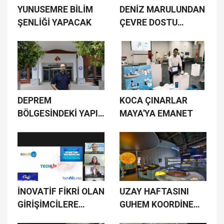
YUNUSEMRE BİLİM
DENİZ MARULUNDAN
ŞENLİĞİ YAPACAK
ÇEVRE DOSTU
PROJE
DEPREM
KOCA ÇINARLAR
BÖLGESİNDEKİ YAPI
MAYA'YA EMANET
İHMALLERİNİ
ANLATTI
İNOVATİF FİKRİ OLAN
UZAY HAFTASINI
GİRİŞİMCİLERE
GUHEM KOORDİNE
SEEDUP İLE CAN
EDECEK