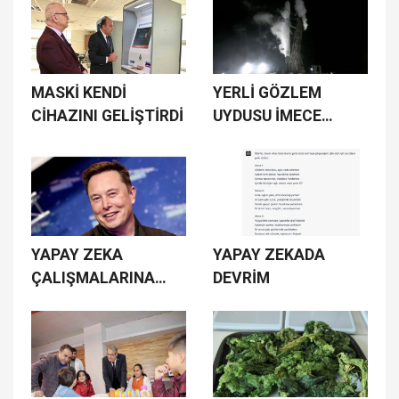
MASKİ KENDİ
YERLİ GÖZLEM
CİHAZINI GELİŞTİRDİ
UYDUSU İMECE
FIRLATILDI
YAPAY ZEKA
YAPAY ZEKADA
ÇALIŞMALARINA
DEVRİM
ARA VERİN DEMİŞTİ