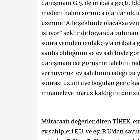
danışmanı G.Ş. ile irtibata geçti. İd
medeni halini sorunca olanlar old
üzerine "Aile şeklinde olacaksa verir
istiyor" şeklinde beyanda bulunan 
sonra yeniden emlakçıyla irtibata g
yanlış olduğunu ve ev sahibiyle gör
danışmanı ise görüşme talebini red
vermiyoruz, ev sahibinin isteği bu 
sonrası üzüntüye boğulan genç kad
muameleye maruz kaldığını öne sü
Müracaatı değerlendiren TİHEK, eml
ev sahipleri E.U. ve eşi R.U.'dan s