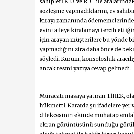
sahipleri E. U. ve R. U. ile araların
sözleşme yapmadıklarını, ev sahibin
kirayı zamanında ödememelerinden 
evini aileye kiralamayı tercih ettiğin
için arayan müşterilere bu yönde bi
yapmadığını zira daha önce de bekar
söyledi. Kurum, konsolosluk aracılı
ancak resmi yazıya cevap gelmedi.
Müracatı masaya yatıran TİHEK, ola
hükmetti. Kararda şu ifadelere yer 
dilekçesinin ekinde muhatap emla
ekran görüntüsünü sunduğu görül