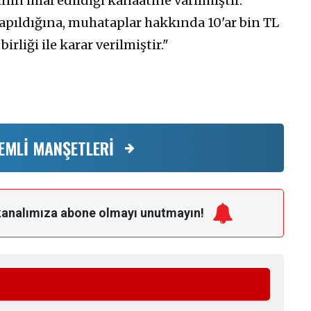
nın ihlal edildiği kanaatine varılmıştır.
yapıldığına, muhataplar hakkında 10'ar bin TL
rliği ile karar verilmiştir."
EMLİ MANŞETLERİ
kanalımıza
abone olmayı unutmayın!