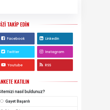
BIZI TAKIP EDIN
Facebook
Linkedin
Twitter
Instagram
Youtube
RSS
ANKETE KATILIN
itemizi nasıl buldunuz?
Gayet Başarılı