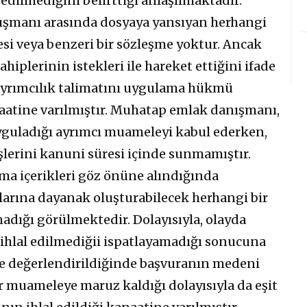
l edilmediğini belirttiği anlaşılmaktadır.
nışmanı arasında dosyaya yansıyan herhangi
si veya benzeri bir sözleşme yoktur. Ancak
plerinin istekleri ile hareket ettiğini ifade
 ayrımcılık talimatını uygulama hükmü
aatine varılmıştır. Muhatap emlak danışmanı,
uyguladığı ayrımcı muameleyi kabul ederken,
lerini kanuni süresi içinde sunmamıştır.
ma içerikleri göz önüne alındığında
larına dayanak oluşturabilecek herhangi bir
adığı görülmektedir. Dolayısıyla, olayda
ihlal edilmediğii ispatlayamadığı sonucuna
kte değerlendirildiğinde başvuranın medeni
r muameleye maruz kaldığı dolayısıyla da eşit