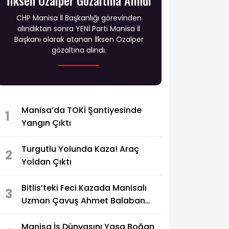
CHP Manisa İl Başkanlığı görevinden
alındıktan sonra YENİ Parti Manisa İl
Başkanı olarak atanan İlksen Özalper
gözaltına alındı.
Manisa’da TOKİ Şantiyesinde
1
Yangın Çıktı
Turgutlu Yolunda Kaza! Araç
2
Yoldan Çıktı
Bitlis’teki Feci Kazada Manisalı
3
Uzman Çavuş Ahmet Balaban
Hayatını Kaybetti
Manisa İş Dünyasını Yasa Boğan