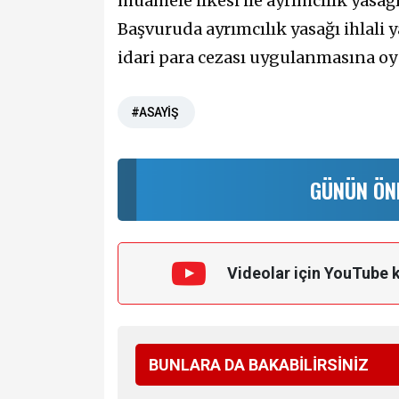
muamele ilkesi ile ayrımcılık yasağı
Başvuruda ayrımcılık yasağı ihlali 
idari para cezası uygulanmasına oy bi
#ASAYİŞ
GÜNÜN ÖN
Videolar için YouTube 
BUNLARA DA BAKABİLİRSİNİZ