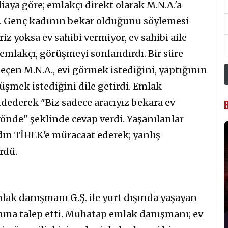
diaya göre; emlakçı direkt olarak M.N.A.'a
u. Genç kadının bekar olduğunu söylemesi
iz yoksa ev sahibi vermiyor, ev sahibi aile
emlakçı, görüşmeyi sonlandırdı. Bir süre
eçen M.N.A., evi görmek istediğini, yaptığının
üşmek istediğini dile getirdi. Emlak
dederek "Biz sadece aracıyız bekara ev
yönde" şeklinde cevap verdi. Yaşanılanlar
ın TİHEK'e müracaat ederek; yanlış
rdü.
ak danışmanı G.Ş. ile yurt dışında yaşayan
avunma talep etti. Muhatap emlak danışmanı; ev