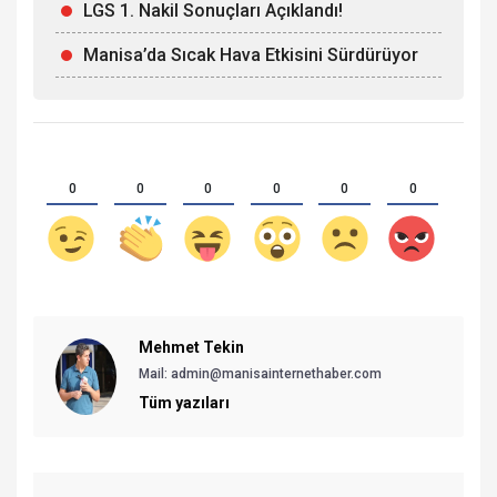
LGS 1. Nakil Sonuçları Açıklandı!
Manisa’da Sıcak Hava Etkisini Sürdürüyor
0
0
0
0
0
0
Mehmet Tekin
Mail: admin@manisainternethaber.com
Tüm yazıları