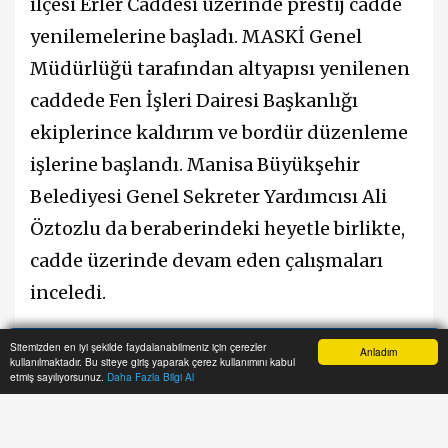
ilçesi Erler Caddesi üzerinde prestij cadde
yenilemelerine başladı. MASKİ Genel
Müdürlüğü tarafından altyapısı yenilenen
caddede Fen İşleri Dairesi Başkanlığı
ekiplerince kaldırım ve bordür düzenleme
işlerine başlandı. Manisa Büyükşehir
Belediyesi Genel Sekreter Yardımcısı Ali
Öztozlu da beraberindeki heyetle birlikte,
cadde üzerinde devam eden çalışmaları
inceledi.
Sitemizden en iyi şekilde faydalanabilmeniz için çerezler
Manisa Büyükşehir Belediye Başkanı
Anladım
kullanılmaktadır. Bu siteye giriş yaparak çerez kullanımını kabul
Anasayfa
Yazarlar
Haber Ara
İhbar Hattı
Menu
etmiş sayılıyorsunuz.
Daha Fazla Bilgi Al
Cengiz Ergün ve Şehzadeler Belediye
Başkanı Ömer Faruk Çelik tarafından
imzalanan protokol kapsamında yenileme