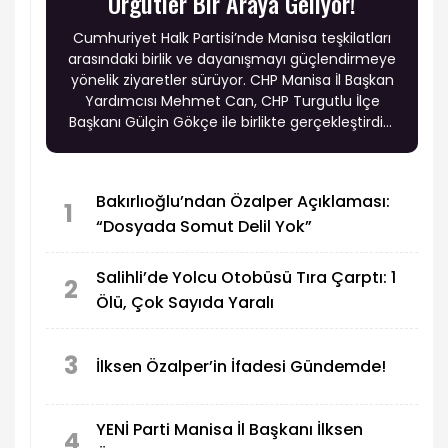
Örgütler Bir Araya Geliyor!
Cumhuriyet Halk Partisi’nde Manisa teşkilatları
arasındaki birlik ve dayanışmayı güçlendirmeye
yönelik ziyaretler sürüyor. CHP Manisa İl Başkan
Yardımcısı Mehmet Can, CHP Turgutlu İlçe
Başkanı Gülçin Gökçe ile birlikte gerçekleştirdiği
ziyaret ve buluşmalarda parti örgütüyle bir
araya geldi.
Bakırlıoğlu’ndan Özalper Açıklaması:
1
“Dosyada Somut Delil Yok”
Salihli’de Yolcu Otobüsü Tıra Çarptı: 1
2
Ölü, Çok Sayıda Yaralı
3
İlksen Özalper’in İfadesi Gündemde!
YENİ Parti Manisa İl Başkanı İlksen
4