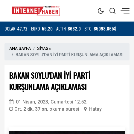
DOLAR
47.72
EURO
55.20
ALTIN
6662.0
BTC
65098.865$
ANA SAYFA
SİYASET
BAKAN SOYLU'DAN İYİ PARTİ KURŞUNLAMA AÇIKLAMASI
BAKAN SOYLU'DAN İYİ PARTİ
KURŞUNLAMA AÇIKLAMASI
01 Nisan, 2023, Cumartesi 12:52
Ort.
2 dk. 37 sn.
okuma süresi
Hatay