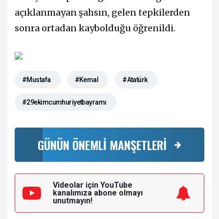
açıklanmayan şahsın, gelen tepkilerden
sonra ortadan kaybolduğu öğrenildi.
#Mustafa
#Kemal
#Atatürk
#29ekimcumhuriyetbayramı
GÜNÜN ÖNEMLİ MANŞETLERİ
Videolar için YouTube
kanalımıza
abone olmayı
unutmayın!