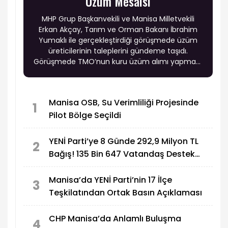
Üzüm Mesaisi
MHP Grup Başkanvekili ve Manisa Milletvekili
Erkan Akçay, Tarım ve Orman Bakanı İbrahim
Yumaklı ile gerçekleştirdiği görüşmede üzüm
üreticilerinin taleplerini gündeme taşıdı.
Görüşmede TMO’nun kuru üzüm alımı yapması,
üzüm fiyatlarının en geç temmuz ayında
açıklanması, rekolte spekülasyonlarının
önlenmesi ve kaçak ile ithal kuru üzümün sıkı
Manisa OSB, Su Verimliliği Projesinde
şekilde denetlenmesi konuları ele alındı.
1
Pilot Bölge Seçildi
YENİ Parti’ye 8 Günde 292,9 Milyon TL
2
Bağış! 135 Bin 647 Vatandaş Destek
Verdi
Manisa’da YENİ Parti’nin 17 İlçe
3
Teşkilatından Ortak Basın Açıklaması
CHP Manisa’da Anlamlı Buluşma
4