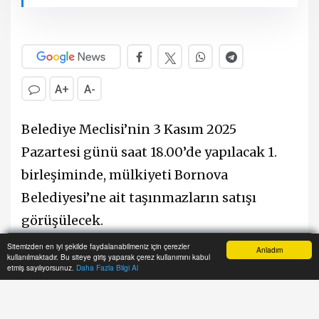
A+
A-
Belediye Meclisi’nin 3 Kasım 2025
Pazartesi günü saat 18.00’de yapılacak 1.
birleşiminde, mülkiyeti Bornova
Belediyesi’ne ait taşınmazların satışı
görüşülecek.
Sitemizden en iyi şekilde faydalanabilmeniz için çerezler
Anladım
kullanılmaktadır. Bu siteye giriş yaparak çerez kullanımını kabul
Konu, İmar – Plan, Bütçe ve Belediye
Anasayfa
Yazarlar
Haber Ara
İhbar Hattı
Menu
etmiş sayılıyorsunuz.
Daha Fazla Bilgi Al
Taşınmazlarının Değerlendirilmesi
Komisyonları tarafından hazırlanan rapor