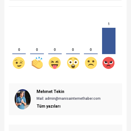
1
0
0
0
0
0
Mehmet Tekin
Mail: admin@manisainternethaber.com
Tüm yazıları