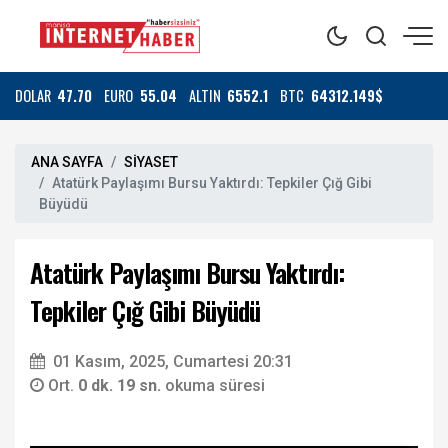
DOLAR
47.70
EURO
55.04
ALTIN
6552.1
BTC
64312.149$
ANA SAYFA
SİYASET
Atatürk Paylaşımı Bursu Yaktırdı: Tepkiler Çığ Gibi
Büyüdü
Atatürk Paylaşımı Bursu Yaktırdı:
Tepkiler Çığ Gibi Büyüdü
01 Kasım, 2025, Cumartesi 20:31
Ort.
0 dk. 19 sn.
okuma süresi