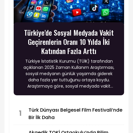
Türkiye'de Sosyal Medyada Vakit
Geçirenlerin Oranı 10 Yılda İki
Katından Fazla Arttı
Türkiye İstatistik Kurumu (TÜİK) tarafından
açıklanan 2025 Zaman Kullanım Araştırması,
sosyal medyanın günlük yaşamda giderek
daha fazla yer tuttuğunu ortaya koydu.
Araştırmaya göre, sosyal medyada vakit
geçirdiğini belirtenlerin oranı 2015 yılında yüzde
33,9 iken, 2025 yılında yüzde 71,7'ye yükseldi.
Türk Dünyası Belgesel Film Festivali’nde
1
Bir İlk Daha
Akgedik TOKİ Ortaokulu’nda Bilim