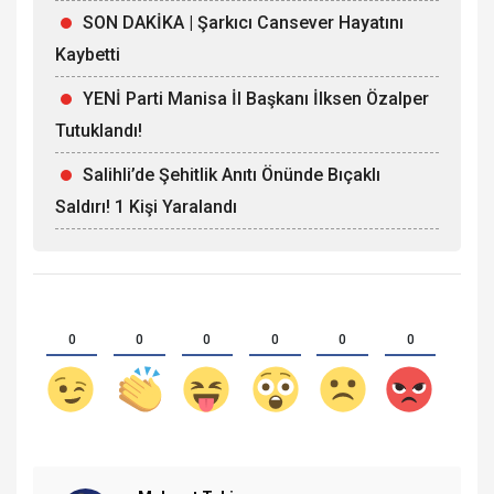
SON DAKİKA | Şarkıcı Cansever Hayatını
Kaybetti
YENİ Parti Manisa İl Başkanı İlksen Özalper
Tutuklandı!
Salihli’de Şehitlik Anıtı Önünde Bıçaklı
Saldırı! 1 Kişi Yaralandı
0
0
0
0
0
0