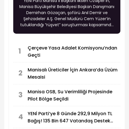
YENİ Parti Manisa İl Başkanı İlksen Özalper’in,
Manisa Büyükşehir Belediyesi Başkan Danışmanı
Demirhan Gözaçan, şoförü Anıl Demir ve
Şehzadeler A.Ş. Genel Müdürü Cem Yüzer’in
tutuklandığı “rüşvet” soruşturması kapsamında
tutuklandığı öne sürüldü.
Çerçeve Yasa Adalet Komisyonu’ndan
1
Geçti
Manisalı Üreticiler İçin Ankara’da Üzüm
2
Mesaisi
Manisa OSB, Su Verimliliği Projesinde
3
Pilot Bölge Seçildi
YENİ Parti’ye 8 Günde 292,9 Milyon TL
4
Bağış! 135 Bin 647 Vatandaş Destek
Verdi