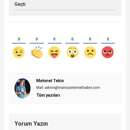
Geçti
0
0
0
0
0
0
Mehmet Tekin
Mail: admin@manisainternethaber.com
Tüm yazıları
Yorum Yazın