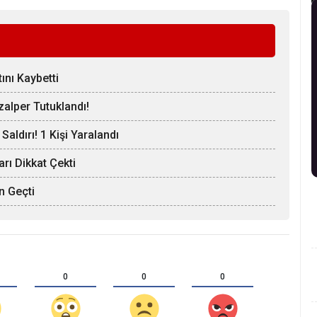
ını Kaybetti
zalper Tutuklandı!
 Saldırı! 1 Kişi Yaralandı
rı Dikkat Çekti
n Geçti
0
0
0