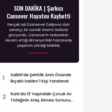
SON DAKİKA | Şarkıcı
Cansever Hayatını Kaybetti
Gerçek adı Dzansever Dalipova olan
sanatçı, bir süredir lösemi tedavisi
görüyordu. Cansever’in tedavisinin
devam ettiği Almanya’daki hastanede
yaşamını yitirdiği bildirildi.
Salihli’de Şehitlik Anıtı Önünde
1
Bıçaklı Saldırı! 1 Kişi Yaralandı
Kula’da 13 Yaşındaki Çocuk Av
2
Tüfeğinin Ateş Alması Sonucu
Hayatını Kaybetti