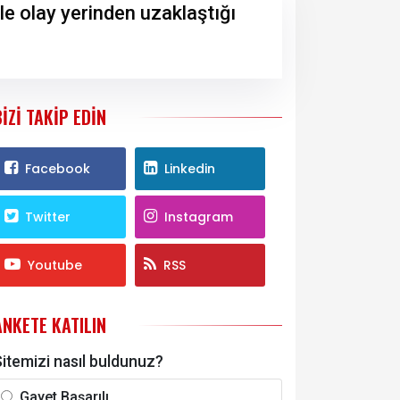
le olay yerinden uzaklaştığı
BIZI TAKIP EDIN
Facebook
Linkedin
Twitter
Instagram
Youtube
RSS
ANKETE KATILIN
itemizi nasıl buldunuz?
Gayet Başarılı